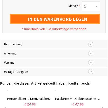
Menge
*
:
1
IN DEN WARENKORB LEGEN
*
Innerhalb von 1-3 Arbeitstage versenden
Beschreibung
Anleitung
Versand
99 Tage Rückgabe
Kunden, die diesen Artikel gekauft haben, kauften auch:
Personalisierte Kreuzhalskette mit 2 Namen vergoldet 925 Silber
Personalisierte Kreuzhalskette mit 2 Namen in vergoldetem Rosa 925 Silber
Halskette mit Geburtssteine und Disc Talisman für Mütter
€ 34,99
€ 47,99