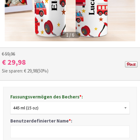
1
/
6
€ 59,96
€ 29,98
Sie sparen: €
29,98
(50%)
Fassungsvermögen des Bechers
*
:
445 ml (15 oz)
Benutzerdefinierter Name
*
: