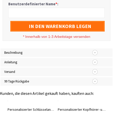
Benutzerdefinierter Name
*
:
IN DEN WARENKORB LEGEN
*
Innerhalb von 1-3 Arbeitstage versenden
Beschreibung
Anleitung
Versand
99 Tage Rückgabe
Kunden, die diesen Artikel gekauft haben, kauften auch:
Personalisiertes Paar-Armband, passendes Armband, Freundschaftsarmband, graviertes Paar-Geschenk-Armband-Armband für Liebhaber, Ehemann, Ehefrau, Freund, Freundin
Personalisierter Schlüsselanhänger mit Rennstreckenlayout, personalisiertes 3D-gedrucktes Autodromo-Track-Schlüsselring-Accessoire, Geburtstags-/Jubiläumsgeschenk für Rennsport-/Motorsportliebhaber
Personalisierter Kopfhörer- und Controllerständer in Jersey-Form, individueller Headset-Halter aus Acryl, Gaming-Zubehör, Geschenk für Gamer/Sportliebhaber/Papa/Freund