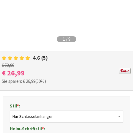
1
/
9
4.6
(5)
€ 53,98
€ 26,99
Sie sparen: €
26,99
(50%)
Stil
*
:
Nur Schlüsselanhänger
Helm-Schriftstil
*
: