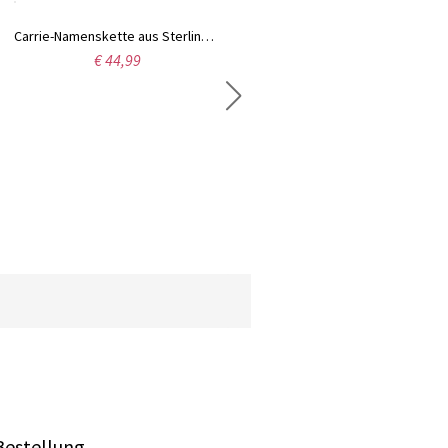
Carrie-Namenskette aus Sterlingsilber mit Geburtssteinen
€ 44,99
Antik Englische Name Halskette aus Sterling Silber
€ 25,99
Bestellung