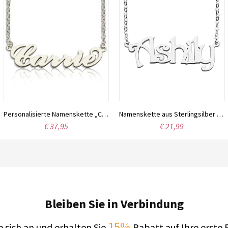
Personalisierte Namenskette „Carrie“ aus Sterlingsilber
Namenskette aus Sterlingsilber mit der Schriftart Harrington
€ 37,95
€ 21,99
Bleiben Sie in Verbindung
15%
 sich an und erhalten Sie
Rabatt auf Ihre erste 