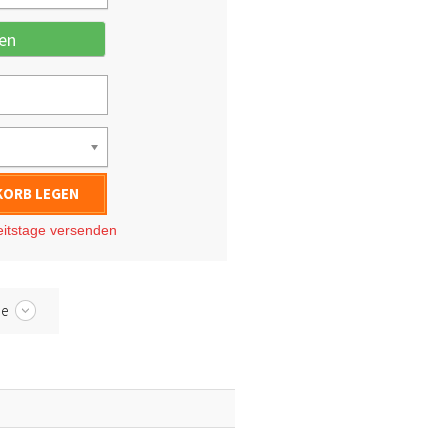
en
KORB LEGEN
eitstage
versenden
be