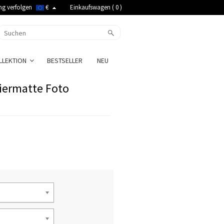
ng verfolgen
€
Einkaufswagen (
0
)
LLEKTION
BESTSELLER
NEU
iermatte Foto