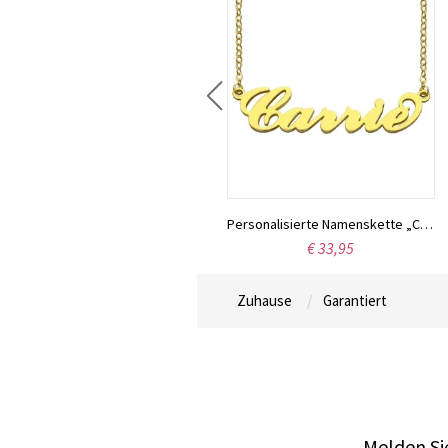
Individuell gestaltete Halskette aus Sterlingsilber mit den Namen zweier Liebender
Personalisierte Namenskette „Carrie“, 18 Karat vergoldet
€ 40,16
€ 33,95
Zuhause
Garantiert
Melden Sie