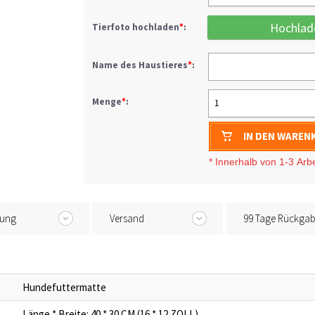
Hochlad
Tierfoto hochladen
*
:
Name des Haustieres
*
:
Menge
*
:
1
IN DEN WAREN
* I
nnerhalb von 1-3
Arb
tung
Versand
99 Tage Rückga
Hundefuttermatte
Länge * Breite: 40 * 30 CM (16 * 12 ZOLL)