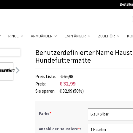
Bestellu
RINGE
ARMBÄNDER
EMPFÄNGER
ZUBEHÖR
KO
Benutzerdefinierter Name Haust
Hundefuttermatte
Preis Liste:
€ 65,98
€
32,99
Preis:
Sie sparen:
€
32,99
(50%)
Farbe
*
:
Blau+Silber
Anzahl der Haustiere
*
:
1 Haustier