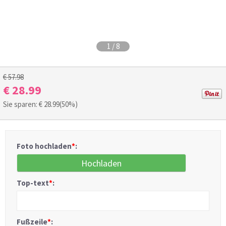
1
/
8
€ 57.98
€ 28.99
Sie sparen: €
28.99
(50%)
Foto hochladen
*
:
Hochladen
Top-text
*
:
Fußzeile
*
: