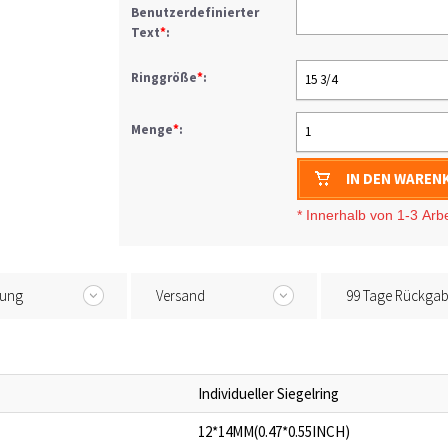
Benutzerdefinierter
Text
*
:
Ringgröße
*
:
15 3/4
Menge
*
:
1
IN DEN WAREN
* I
nnerhalb von 1-3
Arb
tung
Versand
99 Tage Rückga
Individueller Siegelring
12*14MM(0.47*0.55INCH)