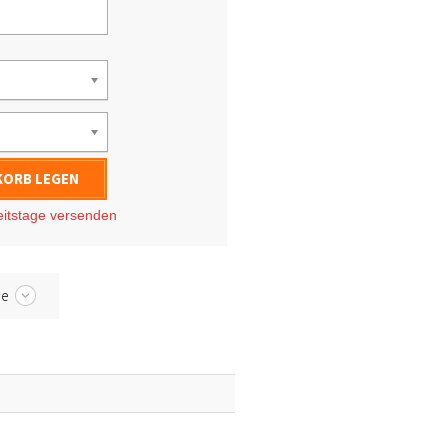
KORB LEGEN
eitstage
versenden
be