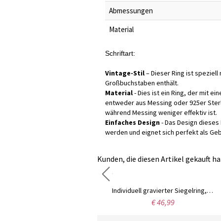
Abmessungen
Material
Schriftart:
Vintage-Stil
– Dieser Ring ist speziel
Großbuchstaben enthält.
Material
- Dies ist ein Ring, der mit e
entweder aus Messing oder 925er Sterli
während Messing weniger effektiv ist.
Einfaches Design
- Das Design dieses 
werden und eignet sich perfekt als Ge
Kunden, die diesen Artikel gekauft ha
Individuell gestalteter quadratischer Siegelring aus Sterlingsilber, Unisex, mit Initialen
Individuell gravierter Siegelring, quadratischer Ring, Geschenk zum Abschluss/Vatertag, Messing-/Silberring für Absolventen/Männer/Familie
€ 60,99
€ 46,99