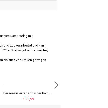
klusiven Namensring mit
chön und gut verarbeitet und kann
925er Sterlingsilber definierter,
ern als auch von Frauen getragen
Personalisierter gotischer Namensring, altenglischer Stil Ring, Messing/Sterling Silber 925 Ring, Tattoo-Stil Schriftart gotischer Namensring, Geschenk für ihn
Personalisiertes Monogramm Herren Schminktasche, Personalisierte Kulturtasche, Erbstück Leder Dopp Kit, Geburtstag/Vatertag/Bräutigam Geschenk für Ihn/Vater/Freund
€ 32,99
€ 26,98