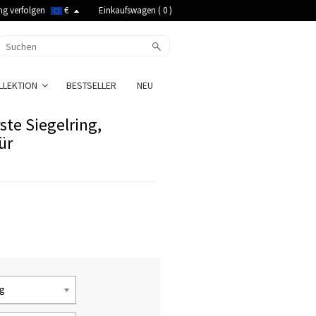
ng verfolgen
€
Einkaufswagen (
0
)
LLEKTION
BESTSELLER
NEU
ste Siegelring,
ür
ng