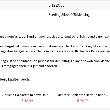
5-12 ZOLL
Sterling Silber 925/Messing
l mit einem Vintage-Band entworfen, das alte englische Schrift und einen ex
inem Siegel mit Initialgravur personalisiert werden kann. Der Ring ist sehr s
ngsilber hergestellt werden, die gebürstete Oberfläche des Rings wird mit 
Rings ist sehr einfach und perfekt für den Alltag. Es kann sowohl von Männ
burtstagsgeschenk für jemand anderen.
ben, kauften auch:
Zierliche Halskette mit zwei Initialen, Minimalistische Doppelbuchstaben, Paarkette aus Sterlingsilber/Edelstahl, Geschenk für Liebhaber/Partner/Beste Freundin
Mehrere Schichten Herz Spinner Ring, Meditationsring, Fidget Ring, Spin Ring, Geschenk für sie/ihn
€ 32,99
€ 38,99