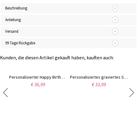
Beschreibung
Anleitung
Versand
99 Tage Rückgabe
Kunden, die diesen Artikel gekauft haben, kauften auch:
Personalisiertes Babyteller-, Löffel- und Schüssel-Set aus Bambus mit Tiermotiv und Saugnapf, lebensmittelechtes Silikon, Geburtstags-/Tauf-/Weihnachtsgeschenk für Baby/frischgebackene Mama
Personalisierter Happy Birthday-Teller mit Namen und Datum, personalisierter Kuchen-Dessertteller aus Keramik, Pastellblumen, Geschenk für Kindergeburtstag/Themenparty
Personalisiertes graviertes Silikon-Lätzchen, Saugnapf und Teller, Löffel-Fütterungsset, Baby-geführte Entwöhnungsartikel, neues Baby-Kleinkind-Geschirr
€ 36,99
€ 33,99