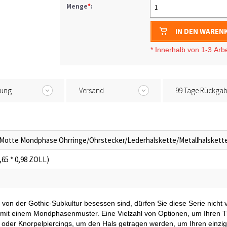
Menge
*
:
1
IN DEN WAREN
* I
nnerhalb von 1-3
Arb
tung
Versand
99 Tage Rückga
 Motte Mondphase Ohrringe/Ohrstecker/Lederhalskette/Metallhalskett
,65 * 0,98 ZOLL)
e von der Gothic-Subkultur besessen sind, dürfen Sie diese Serie nich
 mit einem Mondphasenmuster. Eine Vielzahl von Optionen, um Ihren T
 oder Knorpelpiercings, um den Hals getragen werden, um Ihren einzi