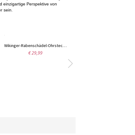
d einzigartige Perspektive von
r sein.
Wikinger-Rabenschädel-Ohrstecker mit keltischem Knoten, Vintage-Schmuck, Thors Hammer-Ohrstecker, Wolfskopf-Ohrstecker für Männer/Frauen
€ 29,99