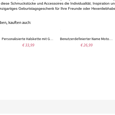
 diese Schmuckstücke und Accessoires die Individualität, Inspiration un
inzigartiges Geburtstagsgeschenk für Ihre Freunde oder Hexenliebhabe
ben, kauften auch:
Personalisierte Halskette mit Geburtsstein-Anhänger, Geschenk für Frauen, Ehefrau, Mutter, Freundin, Tochter, Freundin
Benutzerdefinierter Name Motorradhelm Schlüsselanhänger, personalisierter Biker Schlüsselanhänger mit Monogramm, Geburtstags-/Vatertagsgeschenk für Biker/Motorradfahrer/Freund/Männer/Vater
€ 33,99
€ 26,99