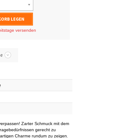
KORB LEGEN
eitstage
versenden
be
e
t verpassen! Zarter Schmuck mit dem
ragebedürfnissen gerecht zu
gartigen Charme rundum zu zeigen.