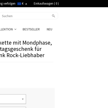
ng verfolgen
€
Einkaufswagen (
0
)
LLEKTION
BESTSELLER
NEU
kette mit Mondphase,
stagsgeschenk für
nk Rock-Liebhaber