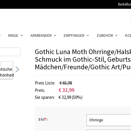
Bestellu
RINGE
ARMBÄNDER
EMPFÄNGER
ZUBEHÖR
KO
Gothic Luna Moth Ohrringe/Hals
Schmuck im Gothic-Stil, Geburt
Mädchen/Freunde/Gothic Art/Pu
Preis Liste:
€ 65,98
€
32,99
Preis:
Sie sparen:
€
32,99
(50%)
Stil
*
:
Ohrringe