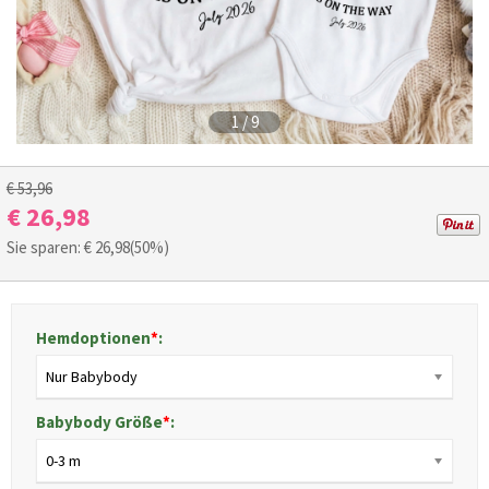
1
/
9
€ 53,96
€ 26,98
Sie sparen: €
26,98
(50%)
Hemdoptionen
*
:
Nur Babybody
Babybody Größe
*
:
0-3 m