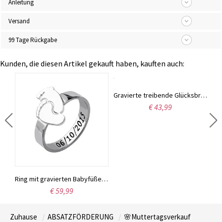
Anleitung
Versand
99 Tage Rückgabe
Kunden, die diesen Artikel gekauft haben, kauften auch:
Gravierte treibende Glücksbringer Medaillon-"Für Mütter und Großmütter"
€ 43,99
Personalisierte Herz-in-Herz Namenshalskette mit Geburtsstein Silber
Ring mit gravierten Babyfüßen für Mütter Sterling Silber
€ 59,99
Zuhause
ABSATZFÖRDERUNG
🌸Muttertagsverkauf