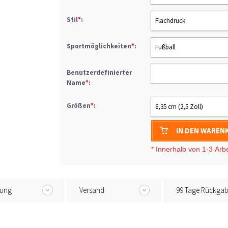
Stil
*
:
Flachdruck
Sportmöglichkeiten
*
:
Fußball
Benutzerdefinierter
Name
*
:
Größen
*
:
6,35 cm (2,5 Zoll)
IN DEN WAREN
* I
nnerhalb von 1-3
Arb
tung
Versand
99 Tage Rückga