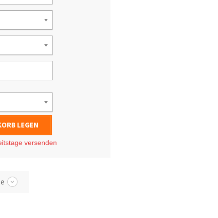
KORB LEGEN
eitstage
versenden
be