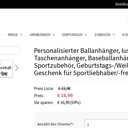
Bestellu
RINGE
ARMBÄNDER
EMPFÄNGER
ZUBEHÖR
KO
Personalisierter Ballanhänger, lu
Taschenanhänger, Baseballanhän
Sportzubehör, Geburtstags-/We
Geschenk für Sportliebhaber/-fr
Preis Liste:
€ 33,98
€
16,99
Preis:
Sie sparen:
€
16,99
(50%)
Anzahl der Charms
*
:
1