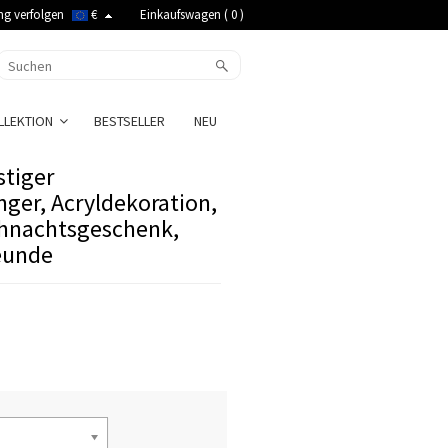
ng verfolgen
€
Einkaufswagen (
0
)
LLEKTION
BESTSELLER
NEU
stiger
ger, Acryldekoration,
ihnachtsgeschenk,
eunde