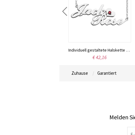
Namenskette „Carrie“ aus Sterlingsilber mit Geburtsstein, Geschenk für Frauen, Ehefrauen, Mütter, Freundinnen, Töchter und Freundinnen
Individuell gestaltete Halskette aus Sterlingsilber mit den Namen zweier Liebender
€ 49,95
€ 42,16
Zuhause
Garantiert
Melden Sie