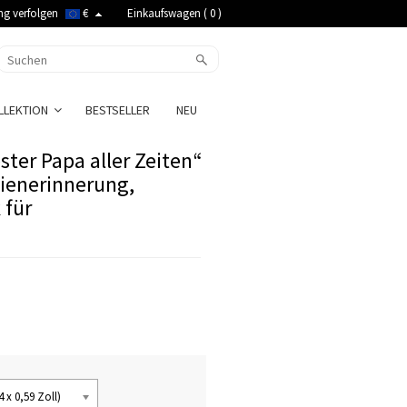
ng verfolgen
€
Einkaufswagen (
0
)
LLEKTION
BESTSELLER
NEU
ster Papa aller Zeiten“
ienerinnerung,
 für
4 x 0,59 Zoll)