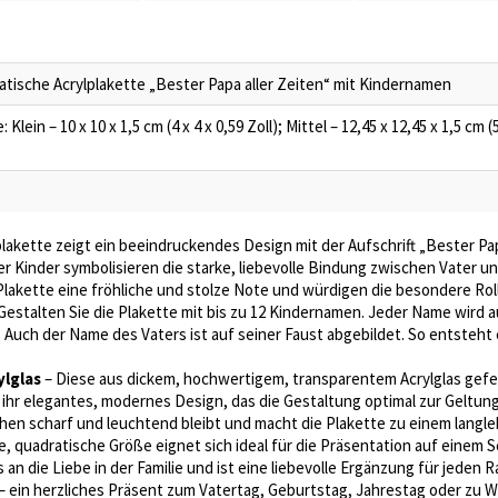
atische Acrylplakette „Bester Papa aller Zeiten“ mit Kindernamen
lein – 10 x 10 x 1,5 cm (4 x 4 x 0,59 Zoll); Mittel – 12,45 x 12,45 x 1,5 cm (5
lakette zeigt ein beeindruckendes Design mit der Aufschrift „Bester Pap
r Kinder symbolisieren die starke, liebevolle Bindung zwischen Vater un
Plakette eine fröhliche und stolze Note und würdigen die besondere Rol
Gestalten Sie die Plakette mit bis zu 12 Kindernamen. Jeder Name wird au
uch der Name des Vaters ist auf seiner Faust abgebildet. So entsteht ei
ylglas
– Diese aus dickem, hochwertigem, transparentem Acrylglas gefer
hr elegantes, modernes Design, das die Gestaltung optimal zur Geltung 
ochen scharf und leuchtend bleibt und macht die Plakette zu einem langl
, quadratische Größe eignet sich ideal für die Präsentation auf einem S
 an die Liebe in der Familie und ist eine liebevolle Ergänzung für jeden 
– ein herzliches Präsent zum Vatertag, Geburtstag, Jahrestag oder zu W