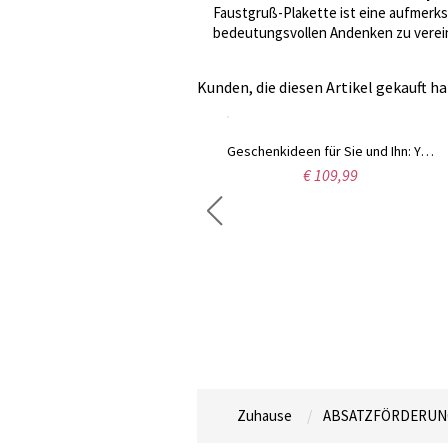
Faustgruß-Plakette ist eine aufmerk
bedeutungsvollen Andenken zu verein
Kunden, die diesen Artikel gekauft ha
Die besten Designer-Manschettenknöpfe aus Sterlingsilber mit Initialen
Geschenkideen für Sie und Ihn: Yin-Yang-Geburtsstein-Halsketten-Set mit Namensanhänger
€ 74,60
€ 109,99
Zuhause
ABSATZFÖRDERUN