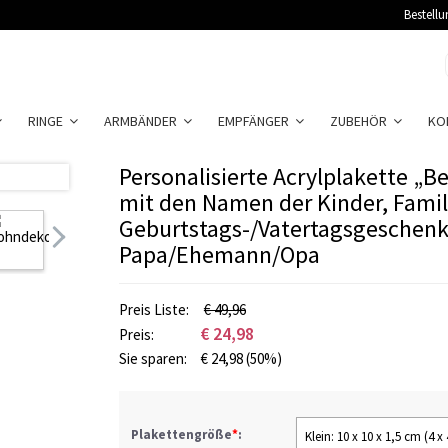
Bestellu
RINGE
ARMBÄNDER
EMPFÄNGER
ZUBEHÖR
KO
Personalisierte Acrylplakette „Be
mit den Namen der Kinder, Famil
Geburtstags-/Vatertagsgeschenk
Papa/Ehemann/Opa
Preis Liste:
€ 49,96
€
24,98
Preis:
Sie sparen:
€
24,98
(50%)
Plakettengröße
*
:
Klein: 10 x 10 x 1,5 cm (4 x 