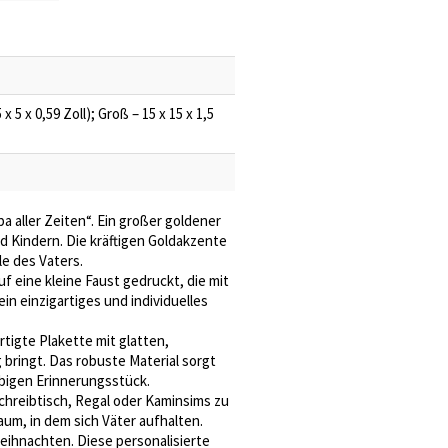
 x 5 x 0,59 Zoll); Groß – 15 x 15 x 1,5
a aller Zeiten“. Ein großer goldener
d Kindern. Die kräftigen Goldakzente
le des Vaters.
f eine kleine Faust gedruckt, die mit
n einzigartiges und individuelles
tigte Plakette mit glatten,
bringt. Das robuste Material sorgt
ebigen Erinnerungsstück.
chreibtisch, Regal oder Kaminsims zu
Raum, in dem sich Väter aufhalten.
eihnachten. Diese personalisierte