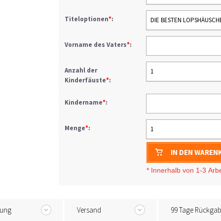
Titeloptionen
*
:
Vorname des Vaters
*
:
Anzahl der
1
Kinderfäuste
*
:
Kindername
*
:
Menge
*
:
1
IN DEN WAREN
* I
nnerhalb von 1-3
Arb
tung
Versand
99 Tage Rückga