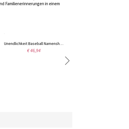
nd Familienerinnerungen in einem
Unendlichkeit Baseball Namenshalskette Gold überzogen
€ 46,94
Photo graviert Titanstahl schwarz Dog-Tag-Halskette für Herren Schwarz überzogen
€ 40,99