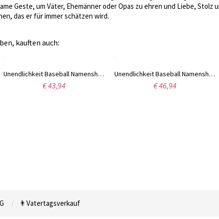
same Geste, um Väter, Ehemänner oder Opas zu ehren und Liebe, Stolz u
en, das er für immer schätzen wird.
ben, kauften auch:
Unendlichkeit Baseball Namenshalskette Sterling Silber
Unendlichkeit Baseball Namenshalskette Rosa Gold
€ 43,94
€ 46,94
G
👨Vatertagsverkauf