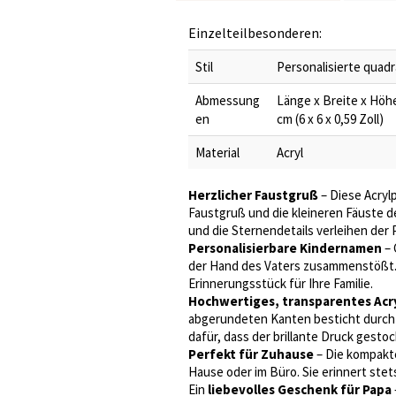
Einzelteilbesonderen:
Stil
Personalisierte quadr
Abmessung
Länge x Breite x Höhe: K
en
cm (6 x 6 x 0,59 Zoll)
Material
Acryl
Herzlicher Faustgruß
– Diese Acrylp
Faustgruß und die kleineren Fäuste de
und die Sternendetails verleihen der 
Personalisierbare Kindernamen
– 
der Hand des Vaters zusammenstößt. A
Erinnerungsstück für Ihre Familie.
Hochwertiges, transparentes Acr
abgerundeten Kanten besticht durch i
dafür, dass der brillante Druck gest
Perfekt für Zuhause
– Die kompakte
Hause oder im Büro. Sie erinnert stets
Ein
liebevolles Geschenk für Papa