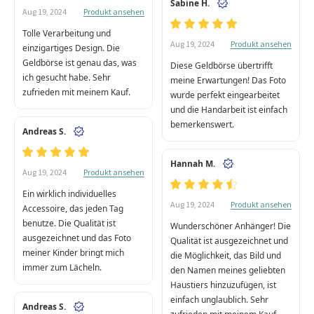
Sabine H.
Produkt ansehen
Aug 19, 2024
Tolle Verarbeitung und
Produkt ansehen
Aug 19, 2024
einzigartiges Design. Die
Geldbörse ist genau das, was
Diese Geldbörse übertrifft
ich gesucht habe. Sehr
meine Erwartungen! Das Foto
zufrieden mit meinem Kauf.
wurde perfekt eingearbeitet
und die Handarbeit ist einfach
bemerkenswert.
Andreas S.
Hannah M.
Produkt ansehen
Aug 19, 2024
Ein wirklich individuelles
Produkt ansehen
Aug 19, 2024
Accessoire, das jeden Tag
benutze. Die Qualität ist
Wunderschöner Anhänger! Die
ausgezeichnet und das Foto
Qualität ist ausgezeichnet und
meiner Kinder bringt mich
die Möglichkeit, das Bild und
immer zum Lächeln.
den Namen meines geliebten
Haustiers hinzuzufügen, ist
einfach unglaublich. Sehr
Andreas S.