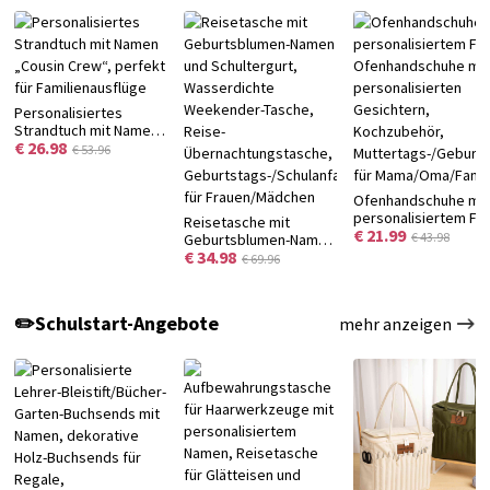
Personalisiertes
Strandtuch mit Namen
€ 26.98
„Cousin Crew“, perfekt
€ 53.96
für Familienausflüge
Ofenhandschuhe mit
personalisiertem Fo
Reisetasche mit
€ 21.99
Ofenhandschuhe mit
€ 43.98
Geburtsblumen-Namen
personalisierten
€ 34.98
und Schultergurt,
€ 69.96
Gesichtern,
Wasserdichte
Kochzubehör,
Weekender-Tasche,
Muttertags-/Geburt
Reise-
✏️Schulstart-Angebote
mehr anzeigen
für Mama/Oma/Famil
Übernachtungstasche,
Geburtstags-/Schulanfangsgeschenk
für Frauen/Mädchen