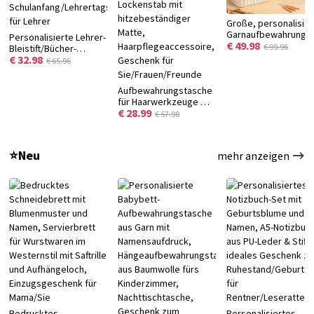
Große, personalisier
Garnaufbewahrungs
Personalisierte Lehrer-
€ 49.98
aus Canvas mit
€ 99.96
Bleistift/Bücher-
Monogramm,
€ 32.98
Garten-Buchsends mit
€ 65.96
Nadelfächern und
Namen, dekorative
Tragegriff – ideales
Holz-Buchsends für
Aufbewahrungstasche
Geburtstagsgesche
Regale,
für Haarwerkzeuge mit
für
Schulanfang/Lehrertagsgeschenk
€ 28.99
personalisiertem
Handarbeitsbegeiste
€ 57.98
für Lehrer
Namen, Reisetasche
für Glätteisen und
Lockenstab mit
⭐Neu
mehr anzeigen
hitzebeständiger
Matte,
Haarpflegeaccessoire,
Geschenk für
Sie/Frauen/Freunde
Bedrucktes
Personalisiertes