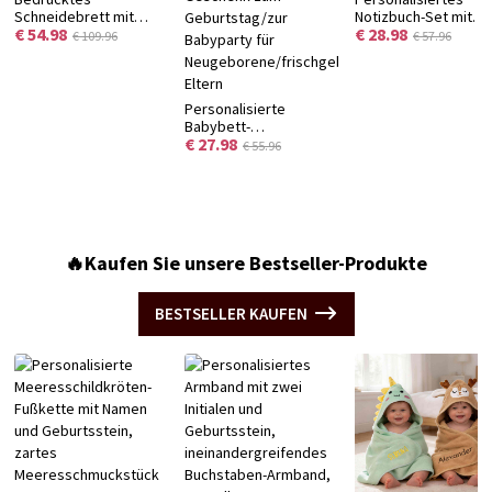
Schneidebrett mit
Notizbuch-Set mit
€ 54.98
€ 28.98
Blumenmuster und
Geburtsblume und
€ 109.96
€ 57.96
Namen, Servierbrett
Namen, A5-Notizbuc
für Wurstwaren im
aus PU-Leder & Stift,
Westernstil mit Saftrille
ideales Geschenk z
und Aufhängeloch,
Ruhestand/Geburtst
Personalisierte
Einzugsgeschenk für
für
Babybett-
Mama/Sie
Rentner/Leseratten
€ 27.98
Aufbewahrungstasche
€ 55.96
aus Garn mit
Namensaufdruck,
Hängeaufbewahrungstasche
aus Baumwolle fürs
Kinderzimmer,
Nachttischtasche,
🔥Kaufen Sie unsere Bestseller-Produkte
Geschenk zum
Geburtstag/zur
Babyparty für
BESTSELLER KAUFEN
Neugeborene/frischgebackene
Eltern