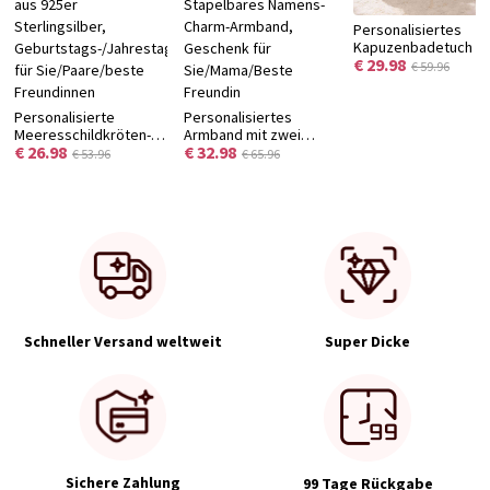
Personalisiertes
Kapuzenbadetuch mi
€ 29.98
niedlicher Tiersticke
€ 59.96
und Namen,
unverzichtbares
Personalisierte
Personalisiertes
Badeaccessoire für
Meeresschildkröten-
Armband mit zwei
Sommer und Pool,
€ 26.98
€ 32.98
Fußkette mit Namen
Initialen und
Geschenk zur
€ 53.96
€ 65.96
und Geburtsstein,
Geburtsstein,
Babyparty/zum
zartes
ineinandergreifendes
Geburtstag für
Meeresschmuckstück
Buchstaben-Armband,
Neugeborene/Kinde
aus 925er
Stapelbares Namens-
Sterlingsilber,
Charm-Armband,
Geburtstags-/Jahrestagsgeschenk
Geschenk für
für Sie/Paare/beste
Sie/Mama/Beste
Freundinnen
Freundin
Schneller Versand weltweit
Super Dicke
Sichere Zahlung
99 Tage Rückgabe