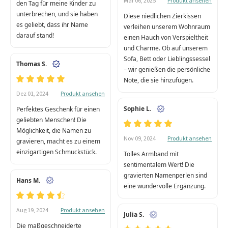
Produkt ansehen
Mär 06, 2025
den Tag für meine Kinder zu
unterbrechen, und sie haben
Diese niedlichen Zierkissen
es geliebt, dass ihr Name
verleihen unserem Wohnraum
darauf stand!
einen Hauch von Verspieltheit
und Charme. Ob auf unserem
Sofa, Bett oder Lieblingssessel
Thomas S.
– wir genießen die persönliche
Note, die sie hinzufügen.
Produkt ansehen
Dez 01, 2024
Sophie L.
Perfektes Geschenk für einen
geliebten Menschen! Die
Möglichkeit, die Namen zu
Produkt ansehen
Nov 09, 2024
gravieren, macht es zu einem
einzigartigen Schmuckstück.
Tolles Armband mit
sentimentalem Wert! Die
gravierten Namenperlen sind
Hans M.
eine wundervolle Ergänzung.
Produkt ansehen
Aug 19, 2024
Julia S.
Die maßgeschneiderte