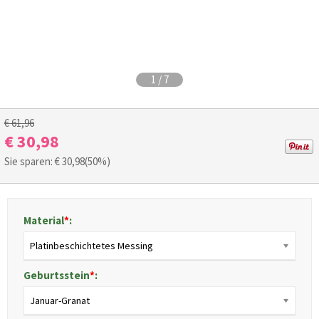
1
/
7
€ 61,96
€ 30,98
Sie sparen: €
30,98
(50%)
Material
*
:
Platinbeschichtetes Messing
Geburtsstein
*
:
Januar-Granat