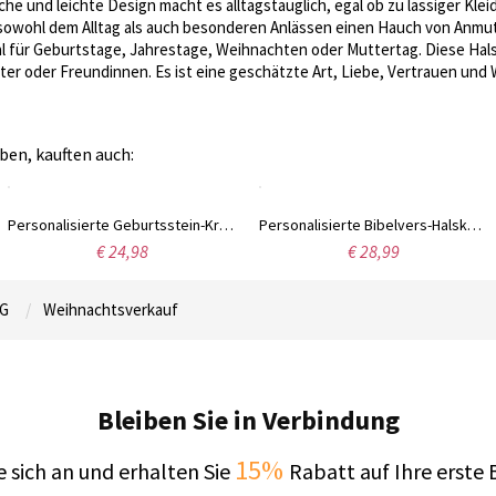
iche und leichte Design macht es alltagstauglich, egal ob zu lässiger Kl
sowohl dem Alltag als auch besonderen Anlässen einen Hauch von Anmut 
al für Geburtstage, Jahrestage, Weihnachten oder Muttertag. Diese Hals
er oder Freundinnen. Es ist eine geschätzte Art, Liebe, Vertrauen und
ben, kauften auch:
Personalisierte Geburtsstein-Kreuz-Halskette, zierliche Kruzifix-Halskette aus Sterlingsilber, Geschenk zur Taufe/Erstkommunion, Geschenk für Familie/Freunde/Frauen
Personalisierte Bibelvers-Halskette mit Geburtsstein-Kreuz-Anhänger, religiöse Schrift-Halskette, Psalm-Schmuck aus Messing, Weihnachtsgeschenk für Sie/Mama/Christin
€ 24,98
€ 28,99
G
Weihnachtsverkauf
Bleiben Sie in Verbindung
15%
 sich an und erhalten Sie
Rabatt auf Ihre erste 