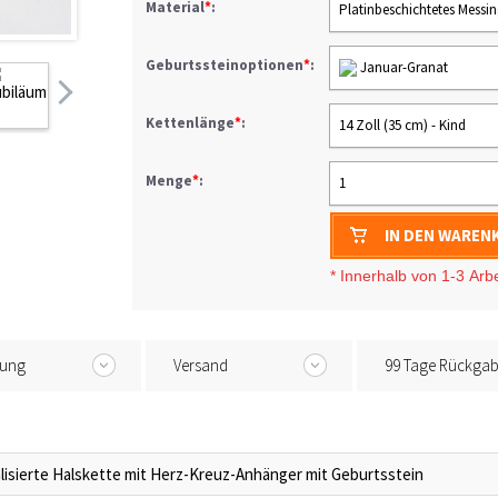
Material
*
:
Platinbeschichtetes Messi
Geburtssteinoptionen
*
:
Januar-Granat
Kettenlänge
*
:
14 Zoll (35 cm) - Kind
Menge
*
:
1
IN DEN WAREN
* I
nnerhalb von 1-3
Arb
tung
Versand
99 Tage Rückga
lisierte Halskette mit Herz-Kreuz-Anhänger mit Geburtsstein