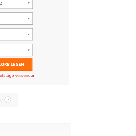
ng
KORB LEGEN
eitstage
versenden
be