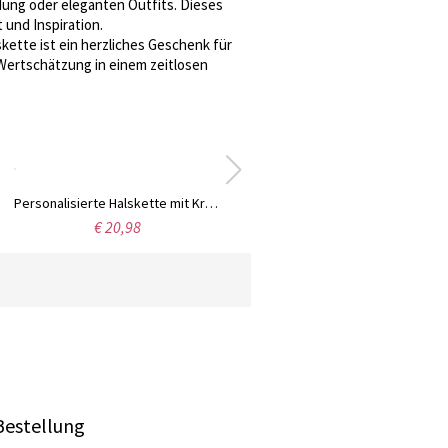
eidung oder eleganten Outfits. Dieses
und Inspiration.
kette ist ein herzliches Geschenk für
 Wertschätzung in einem zeitlosen
Personalisierte Halskette mit Kreuz und Jungfrau Maria-Medaille und Geburtsstein, zierlicher religiöser Schmuck, Geburtstags-/Konfirmationsgeschenk für Sie/Mama/Familie/Freunde
€ 20,98
Bestellung