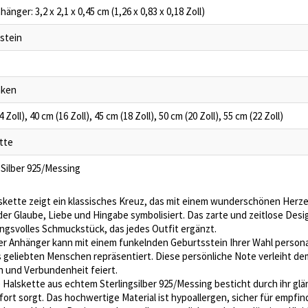
änger: 3,2 x 2,1 x 0,45 cm (1,26 x 0,83 x 0,18 Zoll)
stein
aken
 Zoll), 40 cm (16 Zoll), 45 cm (18 Zoll), 50 cm (20 Zoll), 55 cm (22 Zoll)
tte
 Silber 925/Messing
skette zeigt ein klassisches Kreuz, das mit einem wunderschönen Herze
 der Glaube, Liebe und Hingabe symbolisiert. Das zarte und zeitlose Desi
ngsvolles Schmuckstück, das jedes Outfit ergänzt.
er Anhänger kann mit einem funkelnden Geburtsstein Ihrer Wahl persona
 geliebten Menschen repräsentiert. Diese persönliche Note verleiht d
n und Verbundenheit feiert.
 Halskette aus echtem Sterlingsilber 925/Messing besticht durch ihr glän
rt sorgt. Das hochwertige Material ist hypoallergen, sicher für empfin