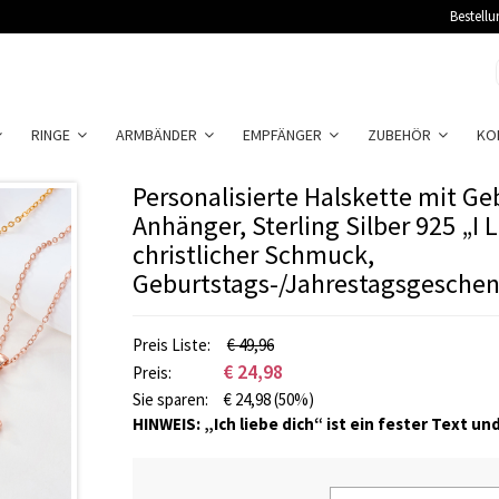
Bestellu
RINGE
ARMBÄNDER
EMPFÄNGER
ZUBEHÖR
KO
Personalisierte Halskette mit Ge
Anhänger, Sterling Silber 925 „I L
christlicher Schmuck,
Geburtstags-/Jahrestagsgeschen
Preis Liste:
€ 49,96
€
24,98
Preis:
Sie sparen:
€
24,98
(50%)
HINWEIS: „Ich liebe dich“ ist ein fester Text u