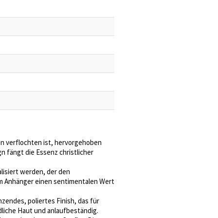
n verflochten ist, hervorgehoben
gn fängt die Essenz christlicher
lisiert werden, der den
em Anhänger einen sentimentalen Wert
zendes, poliertes Finish, das für
dliche Haut und anlaufbeständig.