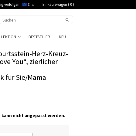
ng verfolgen
€
Einkaufswagen (
0
)
LLEKTION
BESTSELLER
NEU
burtsstein-Herz-Kreuz-
ove You“, zierlicher
k für Sie/Mama
nd kann nicht angepasst werden.