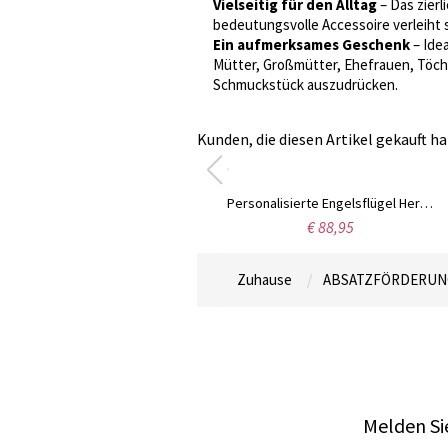
Vielseitig für den Alltag
– Das zierl
bedeutungsvolle Accessoire verleiht 
Ein aufmerksames Geschenk
– Ide
Mütter, Großmütter, Ehefrauen, Töcht
Schmuckstück auszudrücken.
Kunden, die diesen Artikel gekauft ha
Personalisierte Engelsflügel Herz Halskette in Gold
€ 88,95
Zuhause
ABSATZFÖRDERUN
Melden Sie