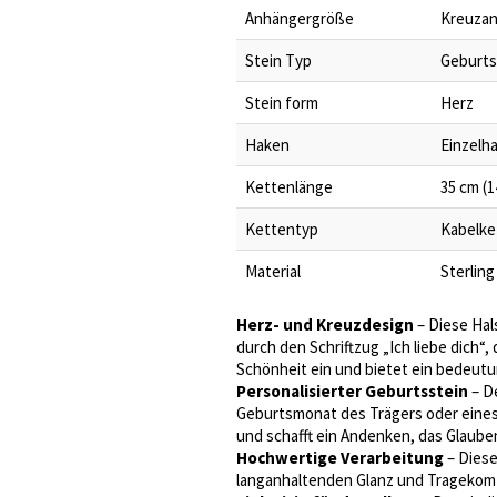
Anhängergröße
Kreuzanh
Stein Typ
Geburts
Stein form
Herz
Haken
Einzelh
Kettenlänge
35 cm (14
Kettentyp
Kabelke
Material
Sterling
Herz- und Kreuzdesign
– Diese Hal
durch den Schriftzug „Ich liebe dich“,
Schönheit ein und bietet ein bedeutu
Personalisierter Geburtsstein
– D
Geburtsmonat des Trägers oder eines
und schafft ein Andenken, das Glaube
Hochwertige Verarbeitung
– Diese
langanhaltenden Glanz und Tragekomfo