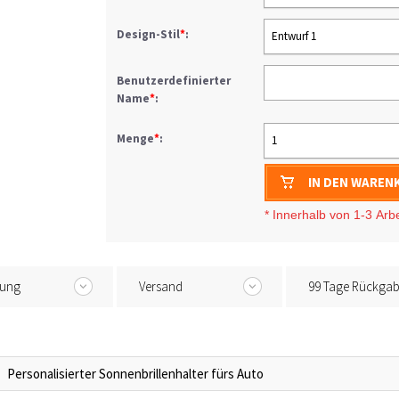
Design-Stil
*
:
Entwurf 1
Benutzerdefinierter
Name
*
:
Menge
*
:
1
IN DEN WAREN
* I
nnerhalb von 1-3
Arb
tung
Versand
99 Tage Rückga
Personalisierter Sonnenbrillenhalter fürs Auto