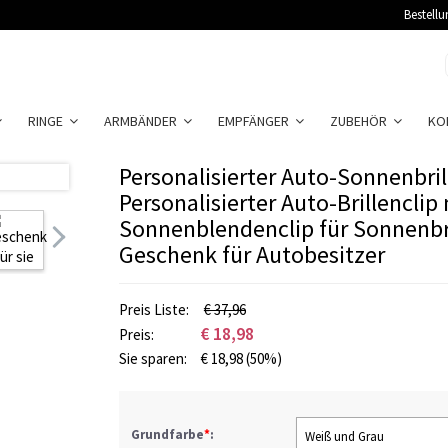
Bestellu
RINGE
ARMBÄNDER
EMPFÄNGER
ZUBEHÖR
KO
Personalisierter Auto-Sonnenbril
Personalisierter Auto-Brillenclip
Sonnenblendenclip für Sonnenbri
Geschenk für Autobesitzer
Preis Liste:
€ 37,96
€
18,98
Preis:
Sie sparen:
€
18,98
(50%)
Grundfarbe
*
:
Weiß und Grau