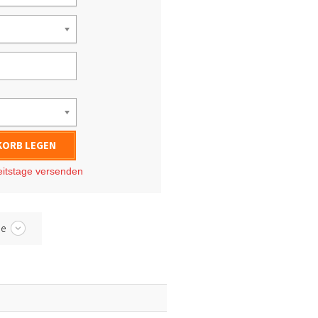
KORB LEGEN
eitstage
versenden
be