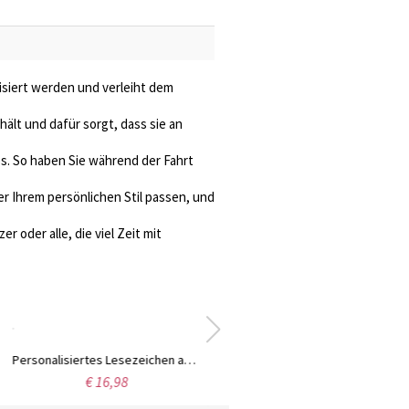
lisiert werden und verleiht dem
hält und dafür sorgt, dass sie an
s. So haben Sie während der Fahrt
er Ihrem persönlichen Stil passen, und
er oder alle, die viel Zeit mit
Personalisiertes Lesezeichen aus Leder mit Familiennamen und Linienzeichnung, magnetischer Lesezeichenclip, Leseaccessoire, Geburtstags-/Muttertagsgeschenk für Mama/Familie/Bücherliebhaber
€ 16,98