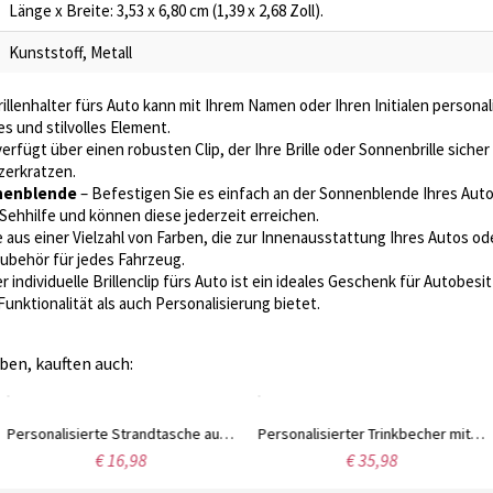
Länge x Breite: 3,53 x 6,80 cm (1,39 x 2,68 Zoll).
Kunststoff, Metall
llenhalter fürs Auto kann mit Ihrem Namen oder Ihren Initialen persona
s und stilvolles Element.
erfügt über einen robusten Clip, der Ihre Brille oder Sonnenbrille sicher 
 zerkratzen.
nnenblende
– Befestigen Sie es einfach an der Sonnenblende Ihres Auto
 Sehhilfe und können diese jederzeit erreichen.
 aus einer Vielzahl von Farben, die zur Innenausstattung Ihres Autos od
Zubehör für jedes Fahrzeug.
r individuelle Brillenclip fürs Auto ist ein ideales Geschenk für Autobesitz
unktionalität als auch Personalisierung bietet.
ben, kauften auch:
Personalisierte Strandtasche aus Stroh, perfekt für Sommerurlaub/Poolparty, als Gastgeschenk für Junggesellinnenabschiede oder als Geschenk zur Brautparty/Hochzeit.
Personalisierter Trinkbecher mit Namen und Geburtsblumen im Aquarell-Stil, Edelstahl, 590 ml, isolierter Reisebecher mit Deckel, Geburtstags-/Muttertagsgeschenk für Sie/Mama/Frauen
€ 16,98
€ 35,98