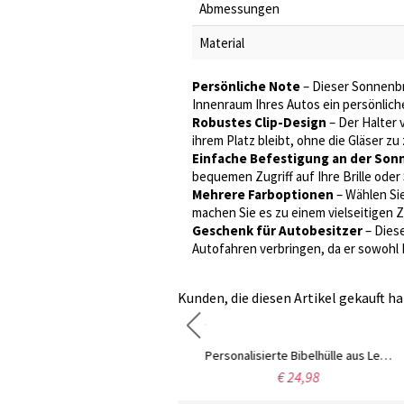
Abmessungen
Material
Persönliche Note
– Dieser Sonnenbri
Innenraum Ihres Autos ein persönliche
Robustes Clip-Design
– Der Halter v
ihrem Platz bleibt, ohne die Gläser zu
Einfache Befestigung an der So
bequemen Zugriff auf Ihre Brille oder
Mehrere Farboptionen
– Wählen Sie
machen Sie es zu einem vielseitigen 
Geschenk für Autobesitzer
– Diese
Autofahren verbringen, da er sowohl F
Kunden, die diesen Artikel gekauft ha
Kulturbeutel aus Canvas für Herren, Reisetasche für Herren-Dopp-Kit, Kulturbeutel aus Leder für Herren personalisiert, Geburtstags-/Vatertag-/Hochzeitsgeschenk für Ihn/Vater/Bräutigam
Personalisierte Bibelhülle aus Leder mit Kreuz, Individuelle Studienbibel und Buchhülle, Vintage Heilige Bibelhülle, christliche religiöse Geschenke für Männer/Frauen
€ 32,99
€ 24,98