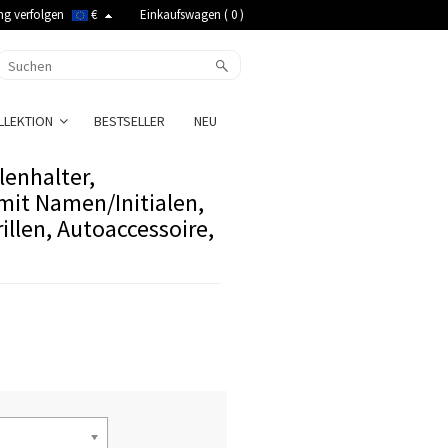
ng verfolgen
€
Einkaufswagen (
0
)
LLEKTION
BESTSELLER
NEU
lenhalter,
 mit Namen/Initialen,
llen, Autoaccessoire,