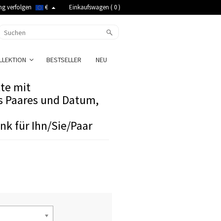
ng verfolgen
€
Einkaufswagen (
0
)
LLEKTION
BESTSELLER
NEU
te mit
s Paares und Datum,
nk für Ihn/Sie/Paar