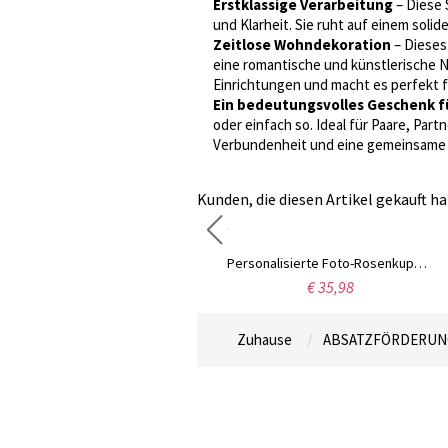
Erstklassige Verarbeitung
– Diese 
und Klarheit. Sie ruht auf einem soli
Zeitlose Wohndekoration
– Dieses 
eine romantische und künstlerische N
Einrichtungen und macht es perfekt f
Ein bedeutungsvolles Geschenk fü
oder einfach so. Ideal für Paare, Par
Verbundenheit und eine gemeinsame 
Kunden, die diesen Artikel gekauft ha
Tragetasche mit Geburtsblumen-Namen und Ledergriff, transparente PVC-Handtasche, Reiseaccessoire, Geburtstags-/Hochzeitsgeschenk für Frauen/Mädchen/Brautjungfern
Personalisierte Foto-Rosenkuppellampe mit Namen, romantisches LED-Licht, Wohndekoration, Valentinstags-/Jahrestagsgeschenk für Freundin/Ehefrau/Paar
€ 19,98
€ 35,98
Zuhause
ABSATZFÖRDERUN