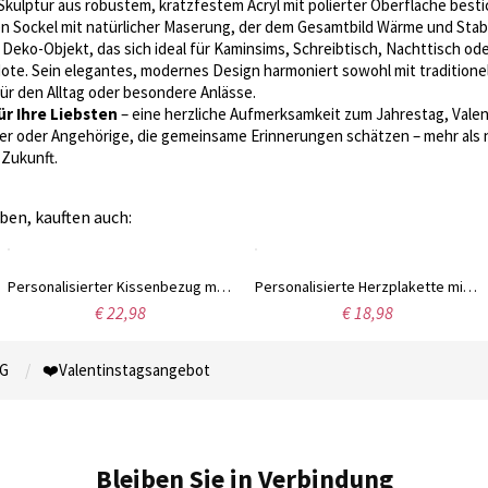
Skulptur aus robustem, kratzfestem Acryl mit polierter Oberfläche best
den Sockel mit natürlicher Maserung, der dem Gesamtbild Wärme und Stabil
Deko-Objekt, das sich ideal für Kaminsims, Schreibtisch, Nachttisch od
ote. Sein elegantes, modernes Design harmoniert sowohl mit traditionel
ür den Alltag oder besondere Anlässe.
r Ihre Liebsten
– eine herzliche Aufmerksamkeit zum Jahrestag, Valen
tner oder Angehörige, die gemeinsame Erinnerungen schätzen – mehr als 
Zukunft.
ben, kauften auch:
Personalisierter Kissenbezug mit Namen, Cowboy-Herz-Seilmotiv, rosa, mit optionaler Füllung, Heimdekoration, Valentinstagsgeschenk für Paare
Personalisierte Herzplakette mit den Namen des Paares „Wir schaffen das“, Acryl-Liebesskulptur mit Sockel, Erinnerungsstück, Valentinstagsgeschenk für Paare/ihn/sie
€ 22,98
€ 18,98
G
❤️Valentinstagsangebot
Bleiben Sie in Verbindung