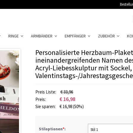
Bestellu
RINGE
ARMBÄNDER
EMPFÄNGER
ZUBEHÖR
KO
Personalisierte Herzbaum-Plaket
ineinandergreifenden Namen de
Acryl-Liebesskulptur mit Sockel,
Valentinstags-/Jahrestagsgesche
Preis Liste:
€ 33,96
€
16,98
Preis:
Sie sparen:
€
16,98
(50%)
Stiloptionen
*
:
Stil 1