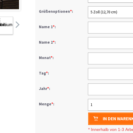
Größenoptionen
*
:
5 Zoll (12,70 cm)
Name 1
*
:
Name 2
*
:
Monat
*
:
Tag
*
:
Jahr
*
:
Menge
*
:
1
IN DEN WAREN
* I
nnerhalb von 1-3
Arb