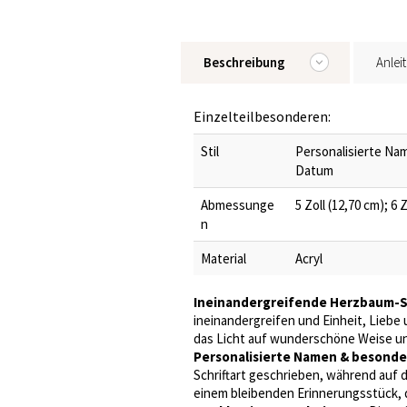
Beschreibung
Anlei
Einzelteilbesonderen:
Stil
Personalisierte Na
Datum
Abmessunge
5 Zoll (12,70 cm); 6 
n
Material
Acryl
Ineinandergreifende Herzbaum-S
ineinandergreifen und Einheit, Liebe
das Licht auf wunderschöne Weise un
Personalisierte Namen & besond
Schriftart geschrieben, während auf 
einem bleibenden Erinnerungsstück, 