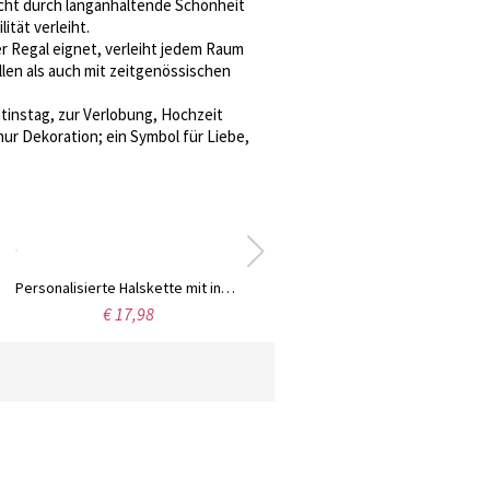
icht durch langanhaltende Schönheit
ität verleiht.
er Regal eignet, verleiht jedem Raum
len als auch mit zeitgenössischen
tinstag, zur Verlobung, Hochzeit
nur Dekoration; ein Symbol für Liebe,
Personalisierte Halskette mit ineinander verschlungenen Herzen für 1-4 Namen, minimalistische Familienkette mit mehreren Herzanhängern, Geburtstags-/Muttertagsgeschenk für sie/Mama/Oma
€ 17,98