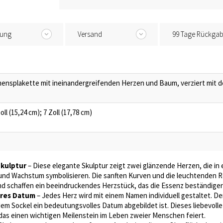
tung
Versand
99 Tage Rückga
mensplakette mit ineinandergreifenden Herzen und Baum, verziert mit
Zoll (15,24 cm); 7 Zoll (17,78 cm)
kulptur
– Diese elegante Skulptur zeigt zwei glänzende Herzen, die in
 und Wachstum symbolisieren. Die sanften Kurven und die leuchtenden R
d schaffen ein beeindruckendes Herzstück, das die Essenz beständiger
eres Datum
– Jedes Herz wird mit einem Namen individuell gestaltet. De
dem Sockel ein bedeutungsvolles Datum abgebildet ist. Dieses liebevoll
das einen wichtigen Meilenstein im Leben zweier Menschen feiert.