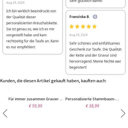
Sehr glücklich damit!
Aug 19, 2024
Ich bin wirklich beeindruckt von
Franziska B.
der Qualität dieser
personalisierten Kreuzhalskette.
Sie ist genau so, wie ich es mir
vorgestellt habe und kam
Aug 19, 2024
rechtzeitig für die Taufe an. Kann
Sehr schönes und einfühlsames
es nur empfehlen!
Geschenk zur Taufe. Die Qualität
der Kette und der Gravur sind
hervorragend. Meine Nichte war
begeistert!
Kunden, die diesen Artikel gekauft haben, kauften auch:
Personalisierter Ring „Kleine Fußabdrücke“ in Herzform mit Geburtssteinen
Für immer zusammen Gravierter Geburtsstein Halskette
Personalisierte Stammbaum-Namenshalskette mit Geburtsstein
€ 59,99
€ 38,99