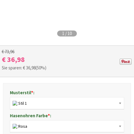
1
/
10
€ 73,96
€ 36,98
Sie sparen: €
36,98
(50%)
Musterstil
*
:
Stil 1
Hasenohren Farbe
*
:
Rosa