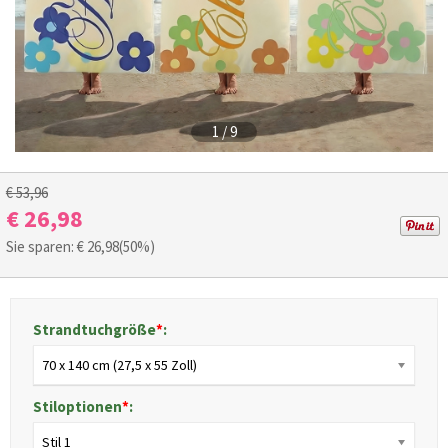
1
/
9
€ 53,96
€ 26,98
Sie sparen: €
26,98
(50%)
Strandtuchgröße
*
:
70 x 140 cm (27,5 x 55 Zoll)
Stiloptionen
*
:
Stil 1