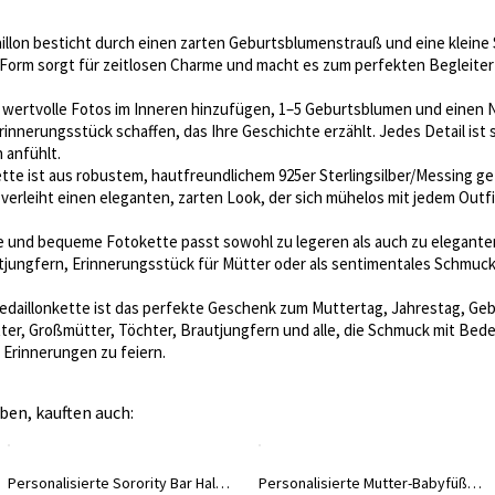
llon besticht durch einen zarten Geburtsblumenstrauß und eine kleine Sc
e Form sorgt für zeitlosen Charme und macht es zum perfekten Begleite
 wertvolle Fotos im Inneren hinzufügen, 1–5 Geburtsblumen und einen N
innerungsstück schaffen, das Ihre Geschichte erzählt. Jedes Detail ist s
 anfühlt.
tte ist aus robustem, hautfreundlichem 925er Sterlingsilber/Messing ge
 verleiht einen eleganten, zarten Look, der sich mühelos mit jedem Outf
e und bequeme Fotokette passt sowohl zu legeren als auch zu eleganten 
tjungfern, Erinnerungsstück für Mütter oder als sentimentales Schmucks
edaillonkette ist das perfekte Geschenk zum Muttertag, Jahrestag, Ge
tter, Großmütter, Töchter, Brautjungfern und alle, die Schmuck mit Be
e Erinnerungen zu feiern.
ben, kauften auch:
Personalisierte Sorority Bar Halskette mit griechischem Buchstaben
Personalisierte Mutter-Babyfüße Halskette mit Geburtsstein & Name