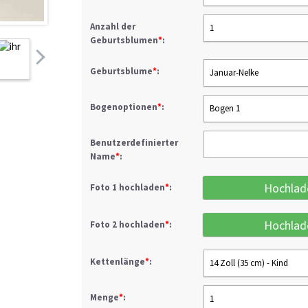
Anzahl der
1
Geburtsblumen
*
:
Geburtsblume
*
:
Januar-Nelke
Bogenoptionen
*
:
Bogen 1
Benutzerdefinierter
Name
*
:
Hochlad
Foto 1 hochladen
*
:
Hochlad
Foto 2 hochladen
*
:
Kettenlänge
*
:
14 Zoll (35 cm) - Kind
Menge
*
:
1