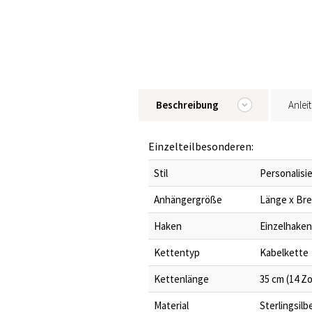
Beschreibung
Anlei
Einzelteilbesonderen:
Stil
Personalisi
Anhängergröße
Länge x Brei
Haken
Einzelhaken
Kettentyp
Kabelkette
Kettenlänge
35 cm (14 Zol
Material
Sterlingsil