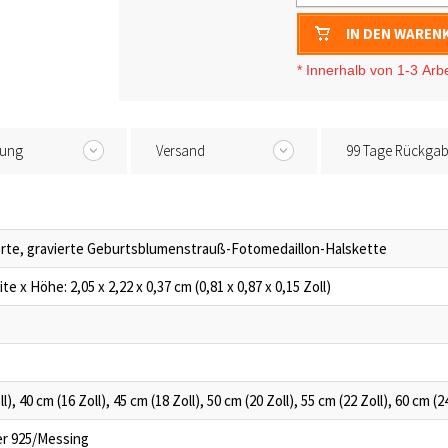
IN DEN WAREN
* I
nnerhalb von 1-3
Arb
tung
Versand
99 Tage Rückga
erte, gravierte Geburtsblumenstrauß-Fotomedaillon-Halskette
te x Höhe: 2,05 x 2,22 x 0,37 cm (0,81 x 0,87 x 0,15 Zoll)
l), 40 cm (16 Zoll), 45 cm (18 Zoll), 50 cm (20 Zoll), 55 cm (22 Zoll), 60 cm (2
ber 925/Messing