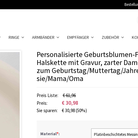
Bestellu
RINGE
ARMBÄNDER
EMPFÄNGER
ZUBEHÖR
KO
Personalisierte Geburtsblumen-
Halskette mit Gravur, zarter D
zum Geburtstag/Muttertag/Jahre
sie/Mama/Oma
Preis Liste:
€ 61,96
€
30,98
Preis:
Sie sparen:
€
30,98
(50%)
Material
*
:
Platinbeschichtetes Messi