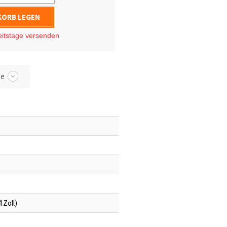
KORB LEGEN
eitstage
versenden
be
4 Zoll)