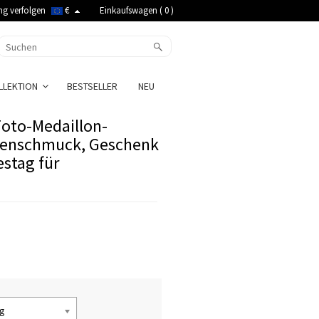
ng verfolgen
€
Einkaufswagen (
0
)
LLEKTION
BESTSELLER
NEU
Foto-Medaillon-
amenschmuck, Geschenk
stag für
ng