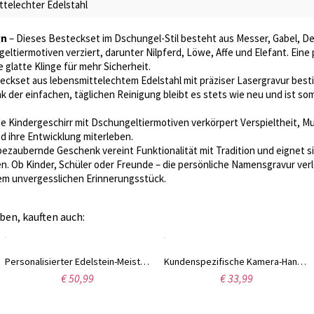
telechter Edelstahl
gn
– Dieses Besteckset im Dschungel-Stil besteht aus Messer, Gabel, Dess
geltiermotiven verziert, darunter Nilpferd, Löwe, Affe und Elefant. Eine
 glatte Klinge für mehr Sicherheit.
eckset aus lebensmittelechtem Edelstahl mit präziser Lasergravur best
nk der einfachen, täglichen Reinigung bleibt es stets wie neu und ist so
e Kindergeschirr mit Dschungeltiermotiven verkörpert Verspieltheit, M
nd ihre Entwicklung miterleben.
ezaubernde Geschenk vereint Funktionalität mit Tradition und eignet si
. Ob Kinder, Schüler oder Freunde – die persönliche Namensgravur ver
em unvergesslichen Erinnerungsstück.
ben, kauften auch:
Personalisierter Edelstein-Meisterschaftsring, personalisierter Weltmeisterring für Basketball, Fußball, Baseball, Wrestling, Fantasy-Sport-Gewinner, Trophäen-Geschenk
Kundenspezifische Kamera-Handyhülle Emily in Paris iPhEiner Cover
€ 50,99
€ 33,99