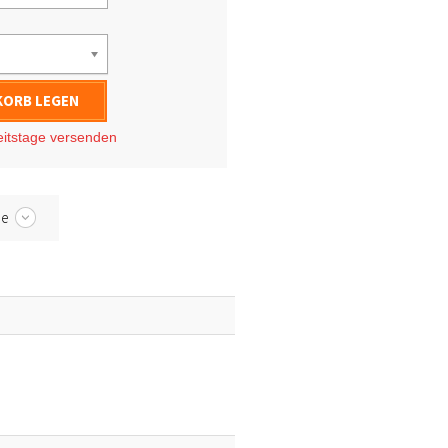
KORB LEGEN
eitstage
versenden
be