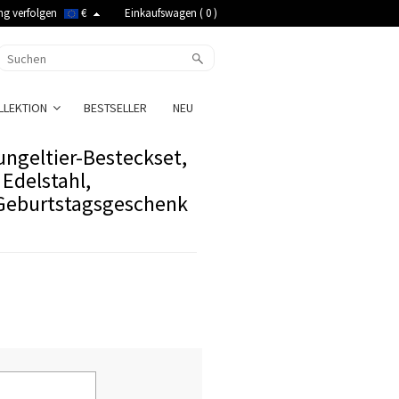
ng verfolgen
€
Einkaufswagen (
0
)
LLEKTION
BESTSELLER
NEU
hungeltier-Besteckset,
 Edelstahl,
/Geburtstagsgeschenk