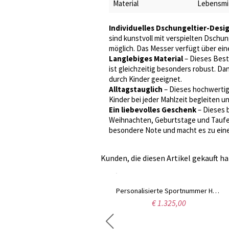
Material
Lebensmit
Individuelles Dschungeltier-Desi
sind kunstvoll mit verspielten Dschun
möglich. Das Messer verfügt über eine
Langlebiges Material
– Dieses Best
ist gleichzeitig besonders robust. Da
durch Kinder geeignet.
Alltagstauglich
– Dieses hochwertig
Kinder bei jeder Mahlzeit begleiten u
Ein liebevolles Geschenk
– Dieses b
Weihnachten, Geburtstage und Taufen
besondere Note und macht es zu ein
Kunden, die diesen Artikel gekauft ha
Personalisiertes Sportleder-Uhrenarmband für Apple Watch
Personalisierte Sportnummer Halskette Edelstahl
€ 26,98
€ 1.325,00