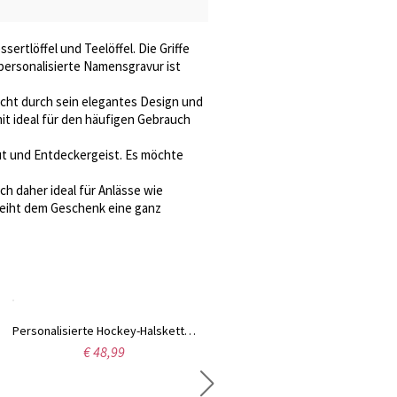
ertlöffel und Teelöffel. Die Griffe
 personalisierte Namensgravur ist
icht durch sein elegantes Design und
mit ideal für den häufigen Gebrauch
ut und Entdeckergeist. Es möchte
ch daher ideal für Anlässe wie
leiht dem Geschenk eine ganz
Personalisierte Hockey-Halskette, Eishockeyschläger-Schmuck, Geschenk für Mütter, Fans, Mädchen, Hockeyspieler-Team
Personalisiertes Apple Watch-Armband mit 1-3 Hunden und Pfoten und Namen, Sportarmband aus Silikon, Geburtstags-/Weihnachtsgeschenk für Tierliebhaber/Hundemama
€ 48,99
€ 32,99