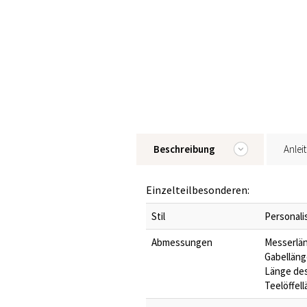
Beschreibung
Anlei
Einzelteilbesonderen:
Stil
Personali
Abmessungen
Messerläng
Gabellänge
Länge des 
Teelöffell