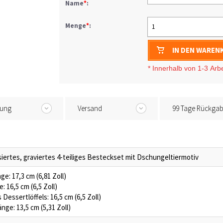
Name
*
:
Menge
*
:
1
IN DEN WAREN
* I
nnerhalb von 1-3
Arb
tung
Versand
99 Tage Rückga
siertes, graviertes 4-teiliges Besteckset mit Dschungeltiermotiv
e: 17,3 cm (6,81 Zoll)
: 16,5 cm (6,5 Zoll)
Dessertlöffels: 16,5 cm (6,5 Zoll)
änge: 13,5 cm (5,31 Zoll)