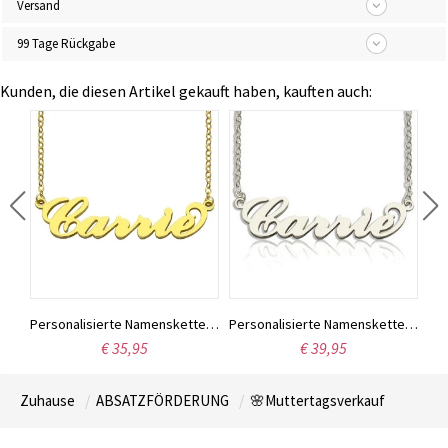
Versand
99 Tage Rückgabe
Kunden, die diesen Artikel gekauft haben, kauften auch:
Individuell gestaltete Halskette aus Sterlingsilber mit den Namen zweier Liebender
Personalisierte Namenskette „Carrie“, 18 Karat vergoldet
Personalisierte Namenskette „Carrie“ aus Sterlingsilber
€ 35,95
€ 39,95
Zuhause
ABSATZFÖRDERUNG
🌸Muttertagsverkauf