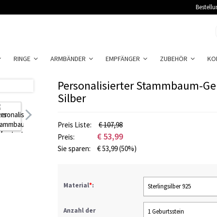
Bestellu
RINGE
ARMBÄNDER
EMPFÄNGER
ZUBEHÖR
KO
Personalisierter Stammbaum-Geb
Silber
Preis Liste:
€ 107,98
€
53,99
Preis:
Sie sparen:
€
53,99
(50%)
Material
*
:
Sterlingsilber 925
Anzahl der
1 Geburtsstein