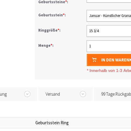
Geburtssteine
*
:
Geburtsstein
*
:
Januar - Künstlicher Grana
Ringgröße
*
:
15 3/4
Menge
*
:
1
IN DEN WAREN
* I
nnerhalb von 1-3
Arb
tung
Versand
99 Tage Rückga
Geburtsstein Ring