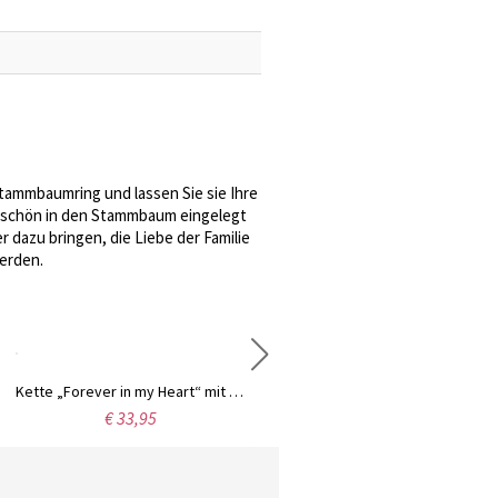
 Stammbaumring und lassen Sie sie Ihre
derschön in den Stammbaum eingelegt
r dazu bringen, die Liebe der Familie
erden.
Kette „Forever in my Heart“ mit Urne für Asche in Edelstahl
Personalisierter Stammbaum-Siegelstein-Siegelring
€ 33,95
€ 52,99