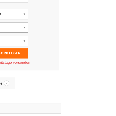
t
KORB LEGEN
eitstage
versenden
be