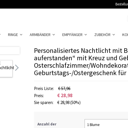
Bestellu
RINGE
ARMBÄNDER
EMPFÄNGER
ZUBEHÖR
KO
Personalisiertes Nachtlicht mit Bi
auferstanden“ mit Kreuz und Ge
Osterschlafzimmer/Wohndekorat
Geburtstags-/Ostergeschenk fü
Preis Liste:
€ 57,96
€
28,98
Preis:
Sie sparen:
€
28,98
(50%)
Anzahl der
1 Blume