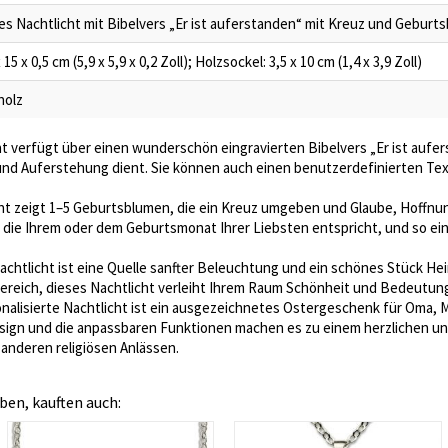
tes Nachtlicht mit Bibelvers „Er ist auferstanden“ mit Kreuz und Geburt
 15 x 0,5 cm (5,9 x 5,9 x 0,2 Zoll); Holzsockel: 3,5 x 10 cm (1,4 x 3,9 Zoll)
holz
t verfügt über einen wunderschön eingravierten Bibelvers „Er ist aufers
 und Auferstehung dient. Sie können auch einen benutzerdefinierten Te
ht zeigt 1–5 Geburtsblumen, die ein Kreuz umgeben und Glaube, Hoffnung
 die Ihrem oder dem Geburtsmonat Ihrer Liebsten entspricht, und so e
achtlicht ist eine Quelle sanfter Beleuchtung und ein schönes Stück H
ereich, dieses Nachtlicht verleiht Ihrem Raum Schönheit und Bedeutun
nalisierte Nachtlicht ist ein ausgezeichnetes Ostergeschenk für Oma, Ma
Design und die anpassbaren Funktionen machen es zu einem herzlichen 
anderen religiösen Anlässen.
ben, kauften auch: