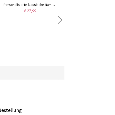
Personalisierte klassische Namenskette in Silber
€ 27,99
Personalisierte Namenskette in Schreibschrift, Sterlingsilber
€ 39,39
Bestellung