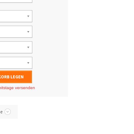
KORB LEGEN
eitstage
versenden
be