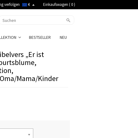
ng verfolgen
€
Einkaufswagen (
0
)
LLEKTION
BESTSELLER
NEU
belvers „Er ist
burtsblume,
ion,
r Oma/Mama/Kinder