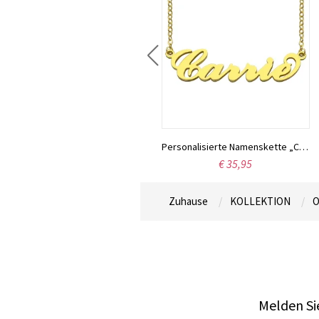
Individuell gestaltete Halskette aus Sterlingsilber mit den Namen zweier Liebender
Personalisierte Namenskette „Carrie“, 18 Karat vergoldet
€ 42,16
€ 35,95
Zuhause
KOLLEKTION
O
Melden Sie