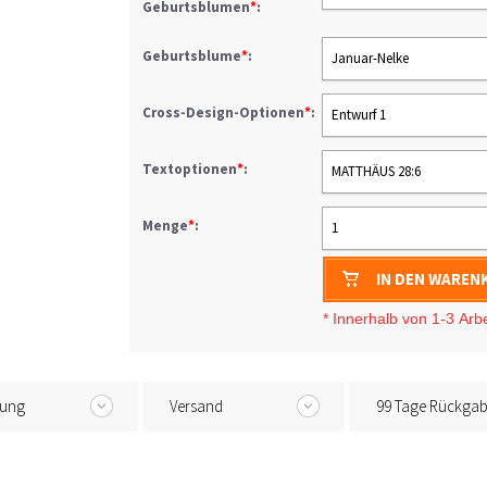
Geburtsblumen
*
:
Geburtsblume
*
:
Januar-Nelke
Cross-Design-Optionen
*
:
Entwurf 1
Textoptionen
*
:
MATTHÄUS 28:6
Menge
*
:
1
IN DEN WAREN
* I
nnerhalb von 1-3
Arb
tung
Versand
99 Tage Rückga