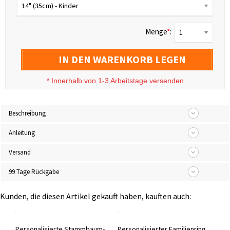
14" (35cm) - Kinder
Menge
*
:
1
IN DEN WARENKORB LEGEN
*
Innerhalb von 1-3 Arbeitstage versenden
Beschreibung
Anleitung
Versand
99 Tage Rückgabe
Kunden, die diesen Artikel gekauft haben, kauften auch:
Personalisiertes Armband mit mehreren Herzen und Geburtsstein
Personalisierte Stammbaum-Geburtsstein-Silberhalskette, Geschenk für Mama
Personalisierter Familienring mit 1-13 Geburtssteinen, Sterling Silber 925 Damenring, minimalistischer Schmuck, Muttertags-/Geburtstagsgeschenk für Mama/Oma/Familie