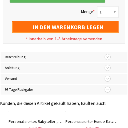
Menge
*
:
1
IN DEN WARENKORB LEGEN
*
Innerhalb von 1-3 Arbeitstage versenden
Beschreibung
Anleitung
Versand
99 Tage Rückgabe
Kunden, die diesen Artikel gekauft haben, kauften auch:
Maßgeschneiderte Foto-Lederbrieftasche für Männer
Personalisiertes Babyteller-, Löffel- und Schüssel-Set aus Bambus mit Tiermotiv und Saugnapf, lebensmittelechtes Silikon, Geburtstags-/Tauf-/Weihnachtsgeschenk für Baby/frischgebackene Mama
Personalisierter Hunde-Katzen-Schlüsselanhänger mit Fotogravur, Haustierporträt-Erinnerungsgeschenk für Haustierverlust/Hundevater/Katzenmutter