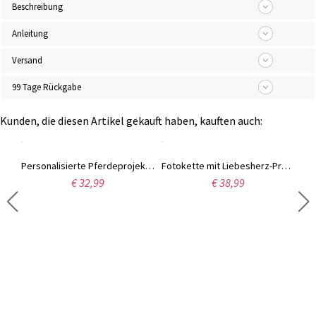
Beschreibung
Anleitung
Versand
99 Tage Rückgabe
Kunden, die diesen Artikel gekauft haben, kauften auch:
Personalisierte Herz- und Umarmungskette mit 1–8 Namen, personalisiert für Mütter, Geburtstagsgeschenk zum Muttertag für Mama, Oma
Personalisierte Pferdeprojektionshalskette, Gedenkhalskette aus Sterlingsilber in 100 Sprachen, Hufeisenschmuck, Geschenke für Pferdeliebhaber/Frauen
Fotokette mit Liebesherz-Projektionskette, 100 Sprachen Ich liebe dich Projektionskette für Valentinstagsgeschenk/Erinnerung Fotokette
€ 32,99
€ 38,99