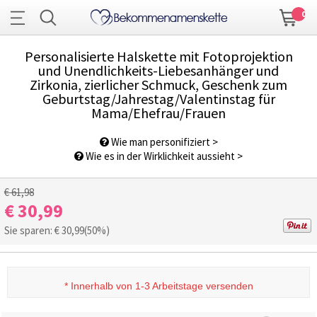
0
Personalisierte Halskette mit Fotoprojektion
und Unendlichkeits-Liebesanhänger und
Zirkonia, zierlicher Schmuck, Geschenk zum
Geburtstag/Jahrestag/Valentinstag für
Mama/Ehefrau/Frauen
1
/
3
Wie man personifiziert >
Wie es in der Wirklichkeit aussieht >
€ 61,98
€ 30,99
Sie sparen: €
30,99
(50%)
*
Innerhalb von 1-3 Arbeitstage versenden