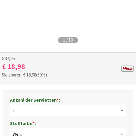
1
/
10
€ 37,96
€ 18,98
Sie sparen: €
18,98
(50%)
Anzahl der Servietten
*
:
1
Stofffarbe
*
:
Weiß