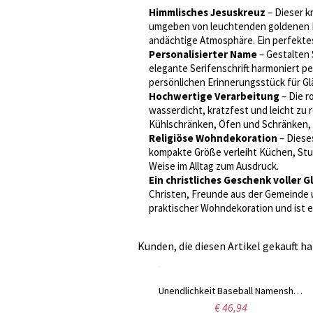
Himmlisches Jesuskreuz
– Dieser k
umgeben von leuchtenden goldenen Li
andächtige Atmosphäre. Ein perfektes
Personalisierter Name
– Gestalten 
elegante Serifenschrift harmoniert p
persönlichen Erinnerungsstück für Gl
Hochwertige Verarbeitung
– Die r
wasserdicht, kratzfest und leicht zu 
Kühlschränken, Öfen und Schränken, 
Religiöse Wohndekoration
– Diese
kompakte Größe verleiht Küchen, Stu
Weise im Alltag zum Ausdruck.
Ein christliches Geschenk voller 
Christen, Freunde aus der Gemeinde un
praktischer Wohndekoration und ist e
Kunden, die diesen Artikel gekauft ha
Unendlichkeit Baseball Namenshalskette Sterling Silber
Unendlichkeit Baseball Namenshalskette Rosa Gold
€ 43,94
€ 46,94