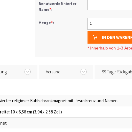
Benutzerdefinierter
Name
*
:
Menge
*
:
1
IN DEN WAREN
* I
nnerhalb von 1-3
Arb
tung
Versand
99 Tage Rückga
sierter religiöser Kühlschrankmagnet mit Jesuskreuz und Namen
eite: 10 x 6,56 cm (3,94 x 2,58 Zoll)
gnet