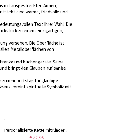
tus mit ausgestreckten Armen,
tsteht eine warme, friedvolle und
deutungsvollen Text Ihrer Wahl. Die
uckstück zu einem einzigartigen,
tung versehen. Die Oberfläche ist
 allen Metalloberflächen von
schränke und Küchengeräte. Seine
nd bringt den Glauben auf sanfte
er zum Geburtstag für gläubige
reuz vereint spirituelle Symbolik mit
Personalisierte Kette mit Kinderzeichnung in Gold
Gravierter Baseball-Siegelring in Gold
€ 72,95
€ 61,95