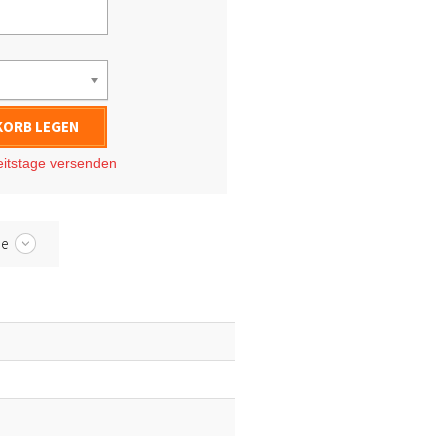
KORB LEGEN
eitstage
versenden
be