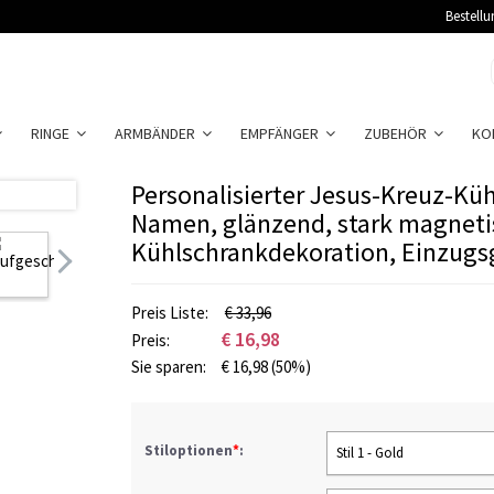
Bestellu
RINGE
ARMBÄNDER
EMPFÄNGER
ZUBEHÖR
KO
Personalisierter Jesus-Kreuz-K
Namen, glänzend, stark magneti
Kühlschrankdekoration, Einzugs
Preis Liste:
€ 33,96
€
16,98
Preis:
Sie sparen:
€
16,98
(50%)
Stiloptionen
*
:
Stil 1 - Gold