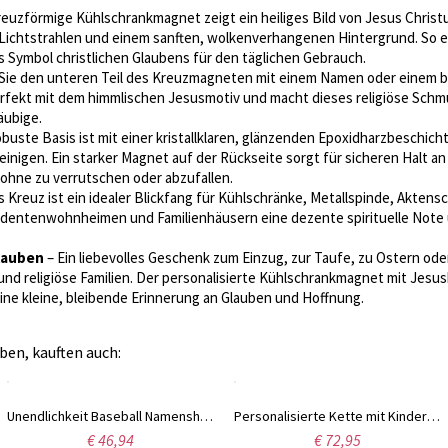
reuzförmige Kühlschrankmagnet zeigt ein heiliges Bild von Jesus Chris
chtstrahlen und einem sanften, wolkenverhangenen Hintergrund. So en
 Symbol christlichen Glaubens für den täglichen Gebrauch.
Sie den unteren Teil des Kreuzmagneten mit einem Namen oder einem be
erfekt mit dem himmlischen Jesusmotiv und macht dieses religiöse Schm
äubige.
obuste Basis ist mit einer kristallklaren, glänzenden Epoxidharzbeschich
reinigen. Ein starker Magnet auf der Rückseite sorgt für sicheren Halt an
ohne zu verrutschen oder abzufallen.
s Kreuz ist ein idealer Blickfang für Kühlschränke, Metallspinde, Akten
dentenwohnheimen und Familienhäusern eine dezente spirituelle Note u
Glauben
– Ein liebevolles Geschenk zum Einzug, zur Taufe, zu Ostern od
d religiöse Familien. Der personalisierte Kühlschrankmagnet mit Jesusk
ine kleine, bleibende Erinnerung an Glauben und Hoffnung.
ben, kauften auch:
Unendlichkeit Baseball Namenshalskette Gold überzogen
Personalisierte Kette mit Kinderzeichnung in Sterlingsilber
€ 46,94
€ 72,95