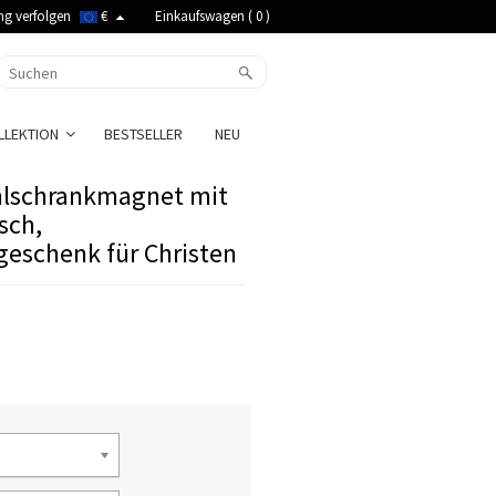
ng verfolgen
€
Einkaufswagen (
0
)
LLEKTION
BESTSELLER
NEU
ühlschrankmagnet mit
sch,
geschenk für Christen