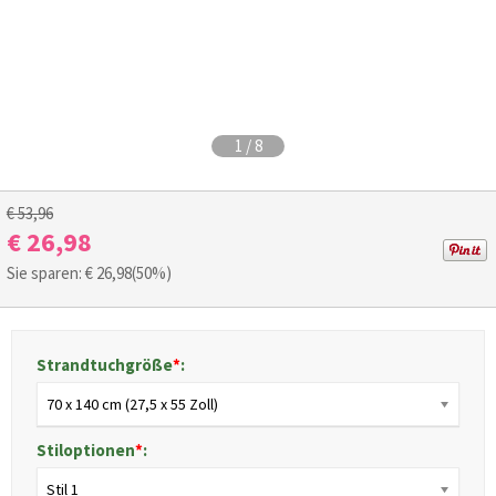
1
/
8
€ 53,96
€ 26,98
Sie sparen: €
26,98
(50%)
Strandtuchgröße
*
:
70 x 140 cm (27,5 x 55 Zoll)
Stiloptionen
*
:
Stil 1