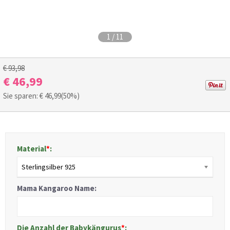
1
/
11
€ 93,98
€ 46,99
Sie sparen: €
46,99
(50%)
Material
*
:
Sterlingsilber 925
Mama Kangaroo Name:
Die Anzahl der Babykängurus
*
: