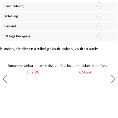
Beschreibung
Anleitung
Versand
99 Tage Rückgabe
Kunden, die diesen Artikel gekauft haben, kauften auch:
Rosaherz Geburtsstein Halskette mit einem Initiale Rundemarker
Glücksklee Halskette mit Geburtsstein in Rosegold
€ 57,95
€ 50,84
Titanstahl Herrenhalskette Photohalskette für Väter