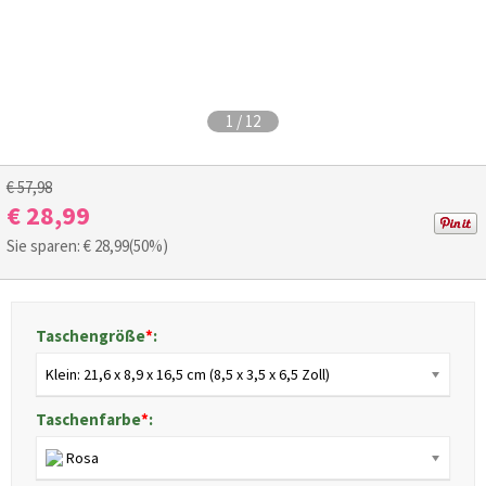
1
/
12
€ 57,98
€ 28,99
Sie sparen: €
28,99
(50%)
Taschengröße
*
:
Klein: 21,6 x 8,9 x 16,5 cm (8,5 x 3,5 x 6,5 Zoll)
Taschenfarbe
*
:
Rosa