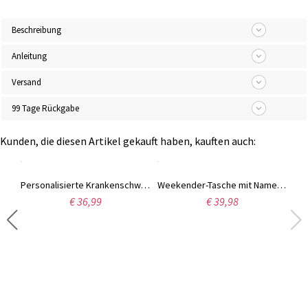
Beschreibung
Anleitung
Versand
99 Tage Rückgabe
Kunden, die diesen Artikel gekauft haben, kauften auch:
Zierliche Halskette mit zwei Initialen, Minimalistische Doppelbuchstaben, Paarkette aus Sterlingsilber/Edelstahl, Geschenk für Liebhaber/Partner/Beste Freundin
Personalisierte Krankenschwester-Einkaufstasche mit Namen, individuelle Krankenschwester-Leinwand-Einkaufstasche, medizinische Tragetasche mit Reißverschluss, Krankenschwester-Wochen-Geschenk, Dankeschön-Geschenke für Krankenschwester/Arzt
Weekender-Tasche mit Namen, personalisierte Reisetasche, wasserdichte Krankenhaustasche, Nachttasche für Frauen, Geburtstags-/Schulanfangs-/Wochenendgeschenk für Mädchen
€ 36,99
€ 39,98