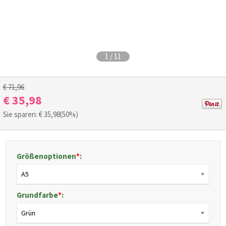
1
/
11
€ 71,96
€ 35,98
Sie sparen: €
35,98
(50%)
Größenoptionen
*
:
A5
Grundfarbe
*
:
Grün