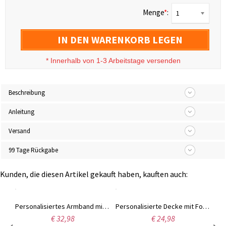
Menge
*
:
1
IN DEN WARENKORB LEGEN
*
Innerhalb von 1-3 Arbeitstage versenden
Beschreibung
Anleitung
Versand
99 Tage Rückgabe
Kunden, die diesen Artikel gekauft haben, kauften auch:
Personalisierte Vintage Initiale Western Bolo Krawatte, Buchstaben Charm Lederkordel gewebt Cowboy Krawatte, Retro Herrenschmuck, Hochzeitsgeschenk für Ihn/Bräutigam/Trauzeuge
Personalisiertes Armband mit zwei Initialen und Geburtsstein, ineinandergreifendes Buchstaben-Armband, Stapelbares Namens-Charm-Armband, Geschenk für Sie/Mama/Beste Freundin
Personalisierte Decke mit Fotos und Namen für Paare, weiche Flanell-/Sherpa-Bettdecke, Wohnaccessoire, Geschenk zum Jahrestag/Valentinstag/Hochzeit für Paare/Flitterwochen
€ 32,98
€ 24,98