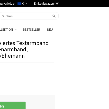
ng verfolgen
€
Einkaufswagen (
0
)
LLEKTION
BESTSELLER
NEU
aviertes Textarmband
rrenarmband,
a/Ehemann
en