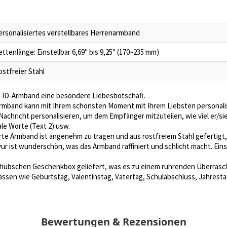
ersonalisiertes verstellbares Herrenarmband
ettenlänge: Einstellbar 6,69" bis 9,25" (170~235 mm)
ostfreier Stahl
m ID-Armband eine besondere Liebesbotschaft.
rmband kann mit Ihrem schönsten Moment mit Ihrem Liebsten personalis
achricht personalisieren, um dem Empfänger mitzuteilen, wie viel er/si
le Worte (Text 2) usw.
rte Armband ist angenehm zu tragen und aus rostfreiem Stahl gefertigt, l
avur ist wunderschön, was das Armband raffiniert und schlicht macht. Ein
r hübschen Geschenkbox geliefert, was es zu einem rührenden Überrasc
lässen wie Geburtstag, Valentinstag, Vatertag, Schulabschluss, Jahres
Bewertungen & Rezensionen