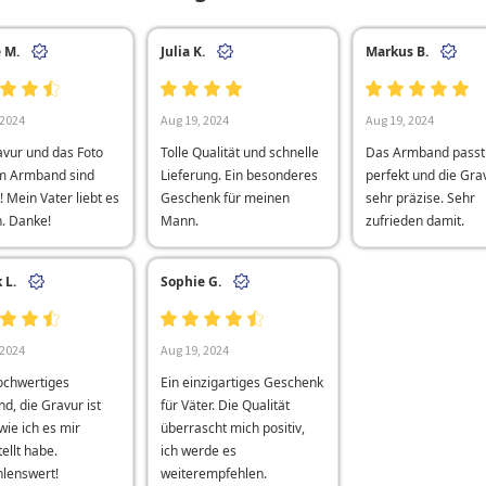
 M.
Julia K.
Markus B.
 2024
Aug 19, 2024
Aug 19, 2024
avur und das Foto
Tolle Qualität und schnelle
Das Armband passt
m Armband sind
Lieferung. Ein besonderes
perfekt und die Grav
! Mein Vater liebt es
Geschenk für meinen
sehr präzise. Sehr
h. Danke!
Mann.
zufrieden damit.
 L.
Sophie G.
 2024
Aug 19, 2024
ochwertiges
Ein einzigartiges Geschenk
d, die Gravur ist
für Väter. Die Qualität
ie ich es mir
überrascht mich positiv,
ellt habe.
ich werde es
lenswert!
weiterempfehlen.