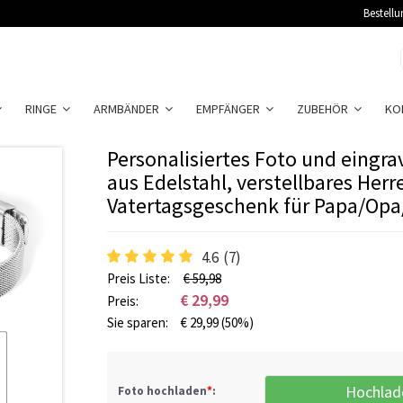
Bestellu
RINGE
ARMBÄNDER
EMPFÄNGER
ZUBEHÖR
KO
Personalisiertes Foto und eingr
aus Edelstahl, verstellbares He
Vatertagsgeschenk für Papa/Op
4.6
(7)
Preis Liste:
€ 59,98
€
29,99
Preis:
Sie sparen:
€
29,99
(50%)
Hochlad
Foto hochladen
*
: