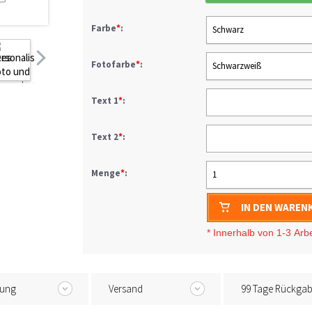
Farbe
*
:
Schwarz
Fotofarbe
*
:
Schwarzweiß
Text 1
*
:
Text 2
*
:
Menge
*
:
1
IN DEN WAREN
* I
nnerhalb von 1-3
Arb
tung
Versand
99 Tage Rückga