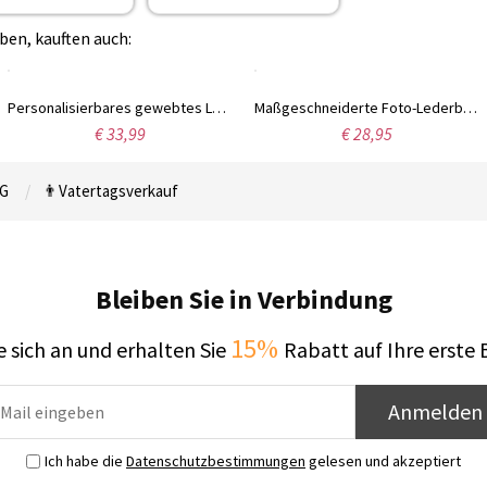
ben, kauften auch:
Personalisierbares gewebtes Lederarmband mit 1–8 eingravierten Namensperlen, Familienname-Schmuck, Geburtstagsgeschenk zum Vatertag für Männer
Maßgeschneiderte Foto-Lederbrieftasche für Männer
€ 33,99
€ 28,95
G
👨Vatertagsverkauf
Bleiben Sie in Verbindung
15%
 sich an und erhalten Sie
Rabatt auf Ihre erste 
Anmelden
Ich habe die
Datenschutzbestimmungen
gelesen und akzeptiert