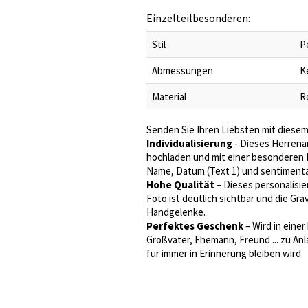
Einzelteilbesonderen:
Stil
P
Abmessungen
K
Material
R
Senden Sie Ihren Liebsten mit diese
Individualisierung
- Dieses Herrena
hochladen und mit einer besonderen N
Name, Datum (Text 1) und sentimenta
Hohe Qualität
– Dieses personalisie
Foto ist deutlich sichtbar und die Gr
Handgelenke.
Perfektes Geschenk
– Wird in eine
Großvater, Ehemann, Freund ... zu An
für immer in Erinnerung bleiben wird.