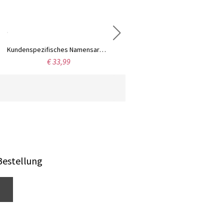
Kundenspezifisches Namensarmband für Männer
Personalisiertes Dinosaurier- und Einhorn-Besteckset für Kinder, Besteckset aus lebensmittelechtem Edelstahl, Kindertags-/Geburtstagsgeschenk für Kinder/Familie
€ 33,99
€ 34,99
Bestellung