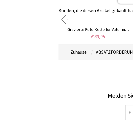
Kunden, die diesen Artikel gekauft ha
Photo graviert Titanstahl schwarz Dog-Tag-Halskette
Gravierte Foto-Kette für Vater in Edelstahl
€ 37,99
€ 33,95
Zuhause
ABSATZFÖRDERUN
Melden Sie