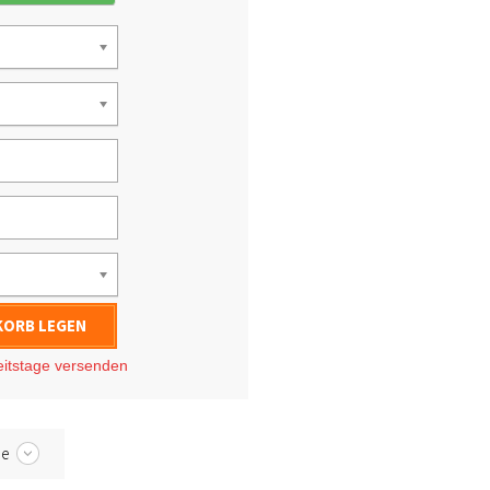
KORB LEGEN
eitstage
versenden
be