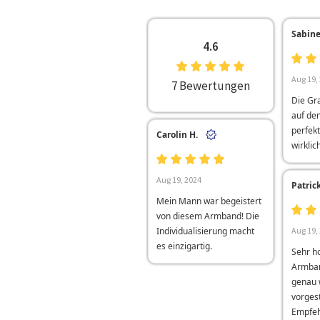
Sabine
4.6
Aug 19,
7 Bewertungen
Die Gr
auf de
perfekt
Carolin H.
wirklic
Aug 19, 2024
Patrick
Mein Mann war begeistert
von diesem Armband! Die
Individualisierung macht
Aug 19,
es einzigartig.
Sehr h
Armban
genau w
vorgest
Empfeh