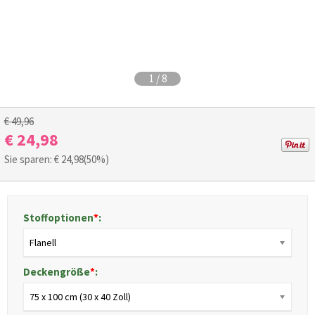
1
/
8
€ 49,96
€ 24,98
Sie sparen: €
24,98
(50%)
Stoffoptionen
*
:
Flanell
Deckengröße
*
:
75 x 100 cm (30 x 40 Zoll)