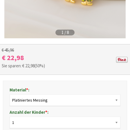
1
/
8
€ 45,96
€ 22,98
Sie sparen: €
22,98
(50%)
Material
*
:
Platiniertes Messing
Anzahl der Kinder
*
:
1