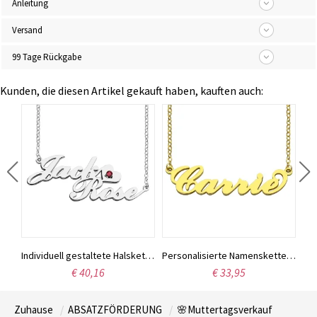
Anleitung
Versand
99 Tage Rückgabe
Kunden, die diesen Artikel gekauft haben, kauften auch:
Namenskette „Carrie“ aus Sterlingsilber mit Geburtsstein, Geschenk für Frauen, Ehefrauen, Mütter, Freundinnen, Töchter und Freundinnen
Individuell gestaltete Halskette aus Sterlingsilber mit den Namen zweier Liebender
Personalisierte Namenskette „Carrie“, 18 Karat vergoldet
€ 40,16
€ 33,95
Zuhause
ABSATZFÖRDERUNG
🌸Muttertagsverkauf