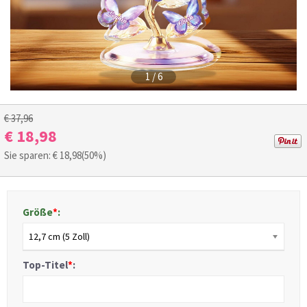
1
/
6
€ 37,96
€ 18,98
Sie sparen: €
18,98
(50%)
Größe
*
:
12,7 cm (5 Zoll)
Top-Titel
*
: