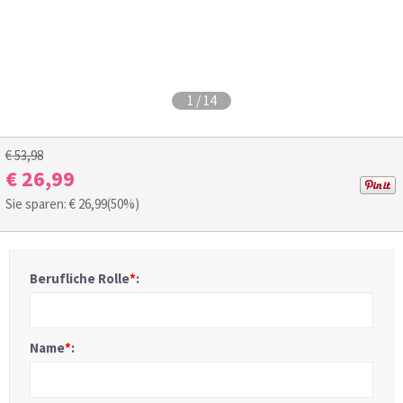
1
/
14
€ 53,98
€ 26,99
Sie sparen: €
26,99
(50%)
Berufliche Rolle
*
:
Name
*
: