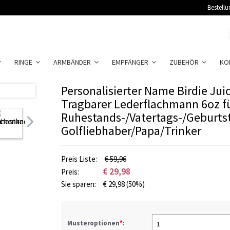
Bestellu
RINGE
ARMBÄNDER
EMPFÄNGER
ZUBEHÖR
KO
Personalisierter Name Birdie Jui
Tragbarer Lederflachmann 6oz fü
Ruhestands-/Vatertags-/Geburts
Golfliebhaber/Papa/Trinker
Preis Liste:
€ 59,96
€
29,98
Preis:
Sie sparen:
€
29,98
(50%)
Musteroptionen
*
:
1