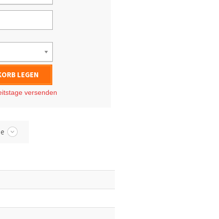
KORB LEGEN
eitstage
versenden
be