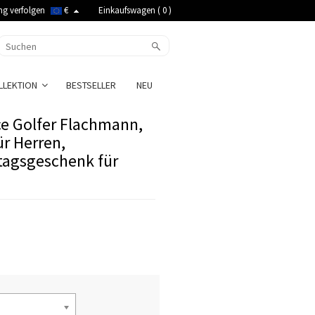
ng verfolgen
€
Einkaufswagen (
0
)
LLEKTION
BESTSELLER
NEU
ce Golfer Flachmann,
r Herren,
tagsgeschenk für