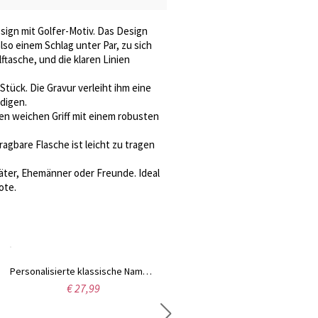
esign mit Golfer-Motiv. Das Design
lso einem Schlag unter Par, zu sich
ftasche, und die klaren Linien
tück. Die Gravur verleiht ihm eine
digen.
n weichen Griff mit einem robusten
agbare Flasche ist leicht zu tragen
väter, Ehemänner oder Freunde. Ideal
ote.
Personalisierte klassische Namenskette in Silber
€ 27,99