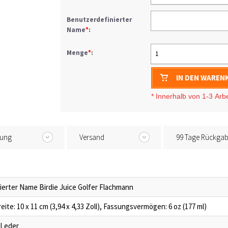
Benutzerdefinierter
Name
*
:
Menge
*
:
1
IN DEN WAREN
* I
nnerhalb von 1-3
Arb
tung
Versand
99 Tage Rückga
ierter Name Birdie Juice Golfer Flachmann
eite: 10 x 11 cm (3,94 x 4,33 Zoll), Fassungsvermögen: 6 oz (177 ml)
 Leder