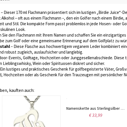
– Dieser 170 ml Flachmann präsentiert sich im lustigen „Birdie Juice“-D
 Alkohol – oft aus einem Flachmann –, den ein Golfer nach einem Birdie, a
eit und Stil. Die kompakte Form passt problemlos in jede Hosen- oder Gol
skulinen Look.
n Sie den Flachmann mit Ihrem Namen und schaffen Sie ein einzigartiges S
ebe zum Golf oder eine gemeinsame Erinnerung auf dem Golfplatz zu wür
stahl
– Diese Flasche aus hochwertigem veganem Leder kombiniert eine
und robust zugleich, auslaufsicher und langlebig.
door-Events, Golftage, Hochzeiten oder Junggesellenabschiede. Diese tr
n Lieblingswhisky, Wein oder Spirituosen diskret und sicher.
Ein lustiges und praktisches Geschenk für golfbegeisterte Väter, Groß
d, Hochzeiten oder als Geschenk für den Trauzeugen mit persönlicher N
ben, kauften auch:
Namenskette aus Sterlingsilber im Sienna-Stil
€ 33,99