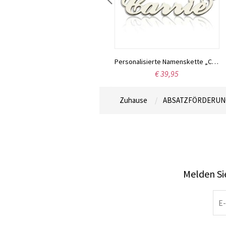
Personalisierte Namenskette „Carrie“, 18 Karat vergoldet
Personalisierte Namenskette „Carrie“ aus Sterlingsilber
€ 35,95
€ 39,95
Zuhause
ABSATZFÖRDERUN
Melden Sie