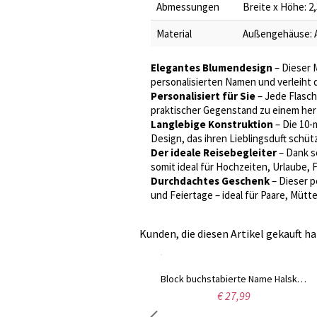
Abmessungen
Breite x Höhe: 2,
Material
Außengehäuse: A
Elegantes Blumendesign
– Dieser 
personalisierten Namen und verleiht 
Personalisiert für Sie
– Jede Flasch
praktischer Gegenstand zu einem herz
Langlebige Konstruktion
– Die 10-m
Design, das ihren Lieblingsduft schüt
Der ideale Reisebegleiter
– Dank s
somit ideal für Hochzeiten, Urlaube,
Durchdachtes Geschenk
– Dieser p
und Feiertage – ideal für Paare, Mütt
Kunden, die diesen Artikel gekauft ha
Namenskette aus Sterlingsilber im Sienna-Stil
Block buchstabierte Name Halskette Silber - "jessica"
€ 33,99
€ 27,99