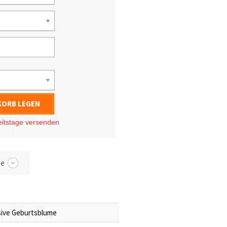
KORB LEGEN
eitstage
versenden
be
usive Geburtsblume