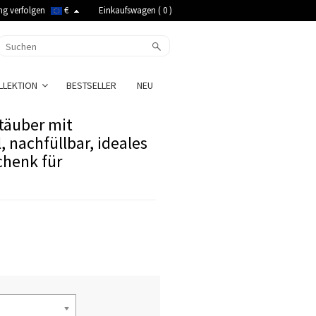
ng verfolgen
€
Einkaufswagen (
0
)
LLEKTION
BESTSELLER
NEU
stäuber mit
nachfüllbar, ideales
chenk für