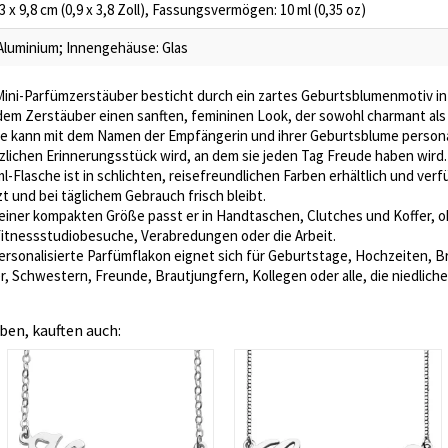
3 x 9,8 cm (0,9 x 3,8 Zoll), Fassungsvermögen: 10 ml (0,35 oz)
luminium; Innengehäuse: Glas
Mini-Parfümzerstäuber besticht durch ein zartes Geburtsblumenmotiv i
dem Zerstäuber einen sanften, femininen Look, der sowohl charmant als
e kann mit dem Namen der Empfängerin und ihrer Geburtsblume persona
lichen Erinnerungsstück wird, an dem sie jeden Tag Freude haben wird.
l-Flasche ist in schlichten, reisefreundlichen Farben erhältlich und ver
zt und bei täglichem Gebrauch frisch bleibt.
einer kompakten Größe passt er in Handtaschen, Clutches und Koffer, o
 Fitnessstudiobesuche, Verabredungen oder die Arbeit.
ersonalisierte Parfümflakon eignet sich für Geburtstage, Hochzeiten, 
er, Schwestern, Freunde, Brautjungfern, Kollegen oder alle, die niedlich
ben, kauften auch: