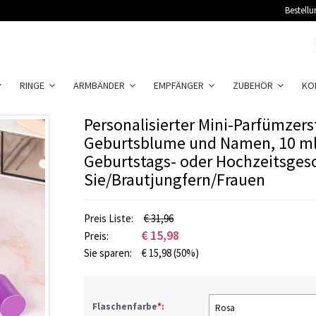
Bestellu
RINGE
ARMBÄNDER
EMPFÄNGER
ZUBEHÖR
KO
Personalisierter Mini-Parfümzer
Geburtsblume und Namen, 10 ml, 
Geburtstags- oder Hochzeitsges
Sie/Brautjungfern/Frauen
Preis Liste:
€ 31,96
€
15,98
Preis:
Sie sparen:
€
15,98
(50%)
Flaschenfarbe
*
:
Rosa