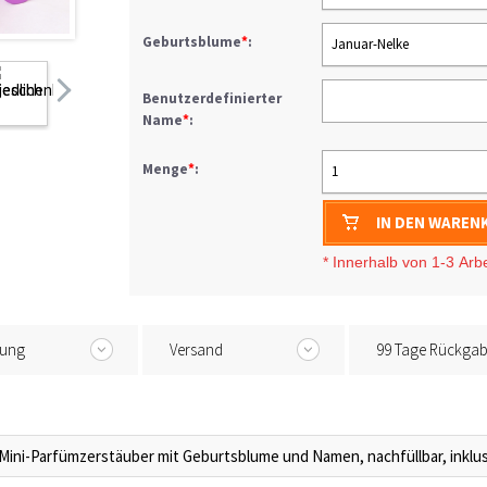
Geburtsblume
*
:
Januar-Nelke
Benutzerdefinierter
Name
*
:
Menge
*
:
1
IN DEN WAREN
* I
nnerhalb von 1-3
Arb
tung
Versand
99 Tage Rückga
 Mini-Parfümzerstäuber mit Geburtsblume und Namen, nachfüllbar, inkl