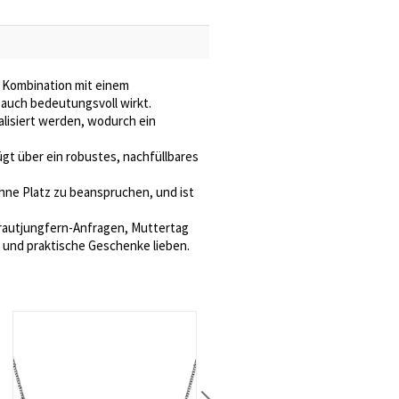
n Kombination mit einem
 auch bedeutungsvoll wirkt.
lisiert werden, wodurch ein
fügt über ein robustes, nachfüllbares
hne Platz zu beanspruchen, und ist
Brautjungfern-Anfragen, Muttertag
e und praktische Geschenke lieben.
Personalisierte Sorority Bar Halskette mit griechischem Buchstaben
€ 32,78