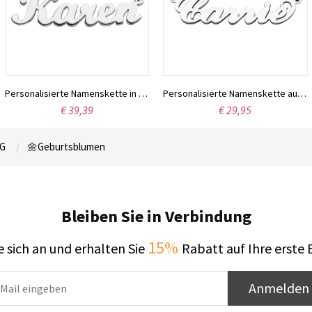
Personalisierte Namenskette in Schreibschrift, Sterlingsilber
Personalisierte Namenskette aus 925er Sterlingsilber – das perfekte Geschenk zum Valentinstag, Jahrestag oder Geburtstag für Sie.
€ 39,39
€ 29,95
G
🌼Geburtsblumen
Bleiben Sie in Verbindung
15%
 sich an und erhalten Sie
Rabatt auf Ihre erste 
Anmelden