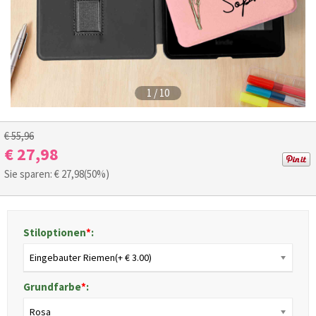
1
/
10
€ 55,96
€ 27,98
Sie sparen: €
27,98
(50%)
Stiloptionen
*
:
Eingebauter Riemen(+ € 3.00)
Grundfarbe
*
:
Rosa