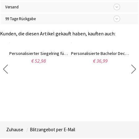
Versand
99 Tage Rückgabe
Kunden, die diesen Artikel gekauft haben, kauften auch:
Siegelringe mit personalisierter Gravur für die Familie, Wappenring, Geschenk zum Schulabschluss, Geburtstag, Vatertag für einen Freund der Familie
Personalisierter Siegelring für Wappen/Logo/Bild, Sterling Silber 925 Ring für Familien & Gruppen, Abschluss-/Vatertagsgeschenk, Ring für Absolventen/Familie/Team
Personalisierte Bachelor Deckel Name Halskette Abschlussgeschenke
€ 52,98
€ 36,99
Zuhause
Blitzangebot per E-Mail