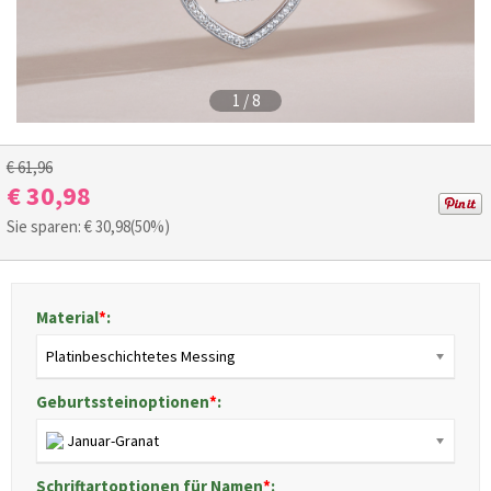
1
/
8
€ 61,96
€ 30,98
Sie sparen: €
30,98
(50%)
Material
*
:
Platinbeschichtetes Messing
Geburtssteinoptionen
*
:
Januar-Granat
Schriftartoptionen für Namen
*
: