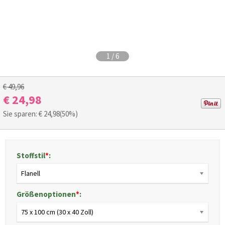
1
/
6
€ 49,96
€ 24,98
Sie sparen: €
24,98
(50%)
Stoffstil
*
:
Flanell
Größenoptionen
*
:
75 x 100 cm (30 x 40 Zoll)