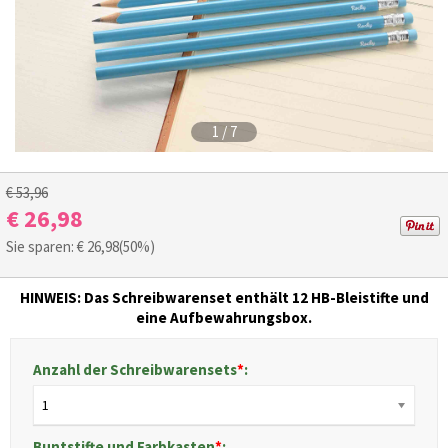
1
/
7
€ 53,96
€ 26,98
Sie sparen: €
26,98
(50%)
HINWEIS: Das Schreibwarenset enthält 12 HB-Bleistifte und
eine Aufbewahrungsbox.
Anzahl der Schreibwarensets
*
:
1
Buntstifte und Farbkasten
*
: