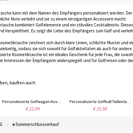
asche kann mit dem Namen des Empfängers personalisiert werden. Der N
liche Note verleiht und sie zu einem einzigartigen Accessoire macht.
tasche kombiniert Golfelemente und ein stilvolles Cocktailmotiv. Dieses 
nd Verspieltheit. Es zeigt die Liebe des Empfängers zum Golf und verle
osmetiktasche zeichnet sich durch klare Linien, schlichte Muster und e
elseitig, sodass sie sich sowohl für Golfaktivitäten als auch für andere
sierte Kosmetiktasche ist ein ideales Geschenk für jede Frau, die sowohl
die Interessen der Empfängerin widerspiegelt und für Golfreisen oder 
ben, kauften auch:
Personalisierte Golfwagen-Kosmetiktasche mit Handschlaufe, tragbare Golf-Make-up-Tasche mit individuellem Namen, Kultur-/Weekender-Tasche, Geschenk für Golfliebhaber/Trainer/Frauen
Personalisierte Golfball-Taillentasche mit Namen, personalisierte Golfballhülle aus Leder, Tragetasche für Golfbälle und Tees, Golfgeschenk für Vater/Freund/Bräutigam
€ 22,99
€ 25,98
G
☀️Sommerschlussverkauf