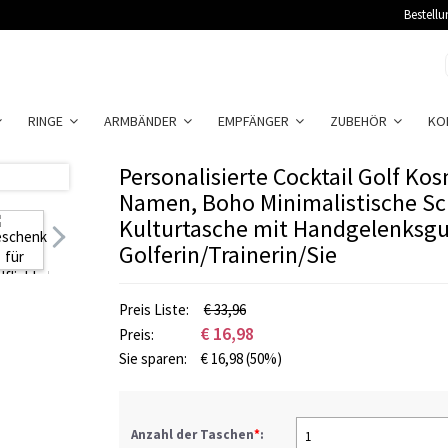
Bestellu
RINGE
ARMBÄNDER
EMPFÄNGER
ZUBEHÖR
KO
Personalisierte Cocktail Golf Ko
Namen, Boho Minimalistische Sc
Kulturtasche mit Handgelenksgu
Golferin/Trainerin/Sie
Preis Liste:
€ 33,96
€
16,98
Preis:
Sie sparen:
€
16,98
(50%)
Anzahl der Taschen
*
:
1