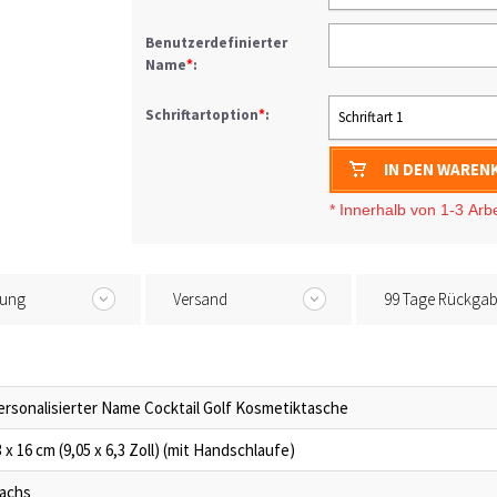
Benutzerdefinierter
Name
*
:
Schriftartoption
*
:
Schriftart 1
IN DEN WAREN
* I
nnerhalb von 1-3
Arb
tung
Versand
99 Tage Rückga
ersonalisierter Name Cocktail Golf Kosmetiktasche
 x 16 cm (9,05 x 6,3 Zoll) (mit Handschlaufe)
lachs