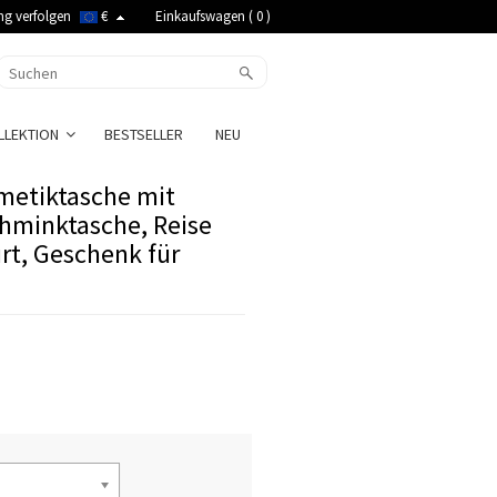
ng verfolgen
€
Einkaufswagen (
0
)
LLEKTION
BESTSELLER
NEU
smetiktasche mit
hminktasche, Reise
rt, Geschenk für