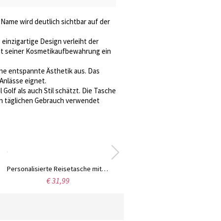
ame wird deutlich sichtbar auf der
einzigartige Design verleiht der
iht seiner Kosmetikaufbewahrung ein
ine entspannte Ästhetik aus. Das
 Anlässe eignet.
 Golf als auch Stil schätzt. Die Tasche
den täglichen Gebrauch verwendet
Personalisierte Reisetasche mit Reißverschluss und Namen für Kinder, große Turn-/Tanz-/Wochenendtasche, Reiseaccessoire, Geburtstags-/Urlaubsgeschenk für Tochter/Mädchen/Kind
€ 31,99