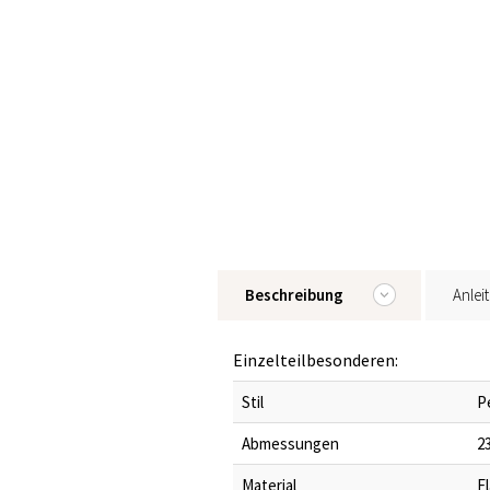
Beschreibung
Anlei
Einzelteilbesonderen:
Stil
P
Abmessungen
23
Material
F