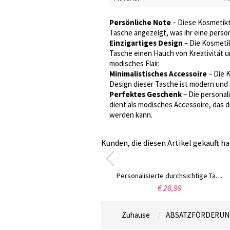
Persönliche Note
– Diese Kosmetikt
Tasche angezeigt, was ihr eine persön
Einzigartiges Design
– Die Kosmetik
Tasche einen Hauch von Kreativität u
modisches Flair.
Minimalistisches Accessoire
– Die K
Design dieser Tasche ist modern und vi
Perfektes Geschenk
– Die personali
dient als modisches Accessoire, das 
werden kann.
Kunden, die diesen Artikel gekauft ha
Personalisierte durchsichtige Tasche mit Chenille-Buchstaben, durchsichtige Umhängetasche, Stadion zugelassen, Stadion/Konzerte/Festivals/Gameday-Tasche, Geschenke für Besties/Freunde
€ 28,99
Zuhause
ABSATZFÖRDERUN