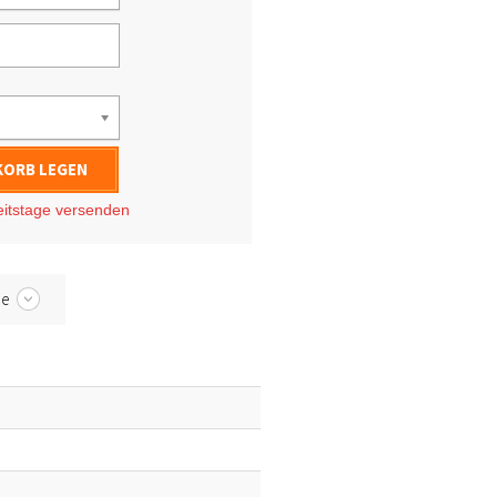
KORB LEGEN
eitstage
versenden
be