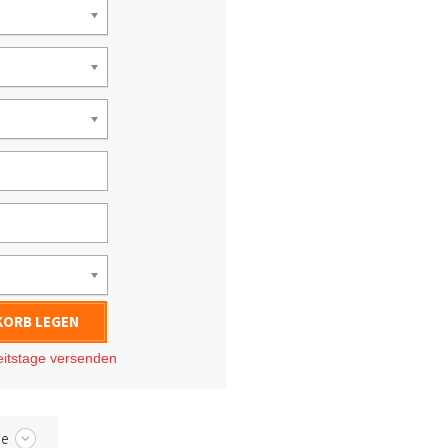
KORB LEGEN
eitstage
versenden
be