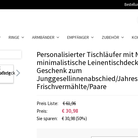
Bestellu
RINGE
ARMBÄNDER
EMPFÄNGER
ZUBEHÖR
KO
Personalisierter Tischläufer mi
minimalistische Leinentischdeck
Geschenk zum
Junggesellinnenabschied/Jahres
Frischvermählte/Paare
Preis Liste:
€ 61,96
€
30,98
Preis:
Sie sparen:
€
30,98
(50%)