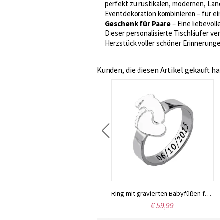
perfekt zu rustikalen, modernen, Lan
Eventdekoration kombinieren – für ei
Geschenk für Paare
– Eine liebevoll
Dieser personalisierte Tischläufer ve
Herzstück voller schöner Erinnerunge
Kunden, die diesen Artikel gekauft ha
Individualisierte Halskette für Mutter mit Gravur und Geburtssteinen auf Babyfüße-Anhänger
€ 38,95
Ring mit gravierten Babyfüßen für Mütter Sterling Silber
€ 59,99