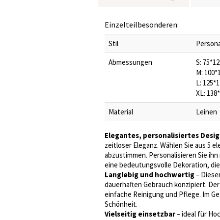
Einzelteilbesonderen:
Stil
Persona
Abmessungen
S: 75*12
M: 100*1
L: 125*
XL: 138*
Material
Leinen
Elegantes, personalisiertes Desi
zeitloser Eleganz. Wählen Sie aus 5 e
abzustimmen. Personalisieren Sie ihn m
eine bedeutungsvolle Dekoration, di
Langlebig und hochwertig
– Dieser
dauerhaften Gebrauch konzipiert. Der
einfache Reinigung und Pflege. Im Ge
Schönheit.
Vielseitig einsetzbar
– ideal für Ho