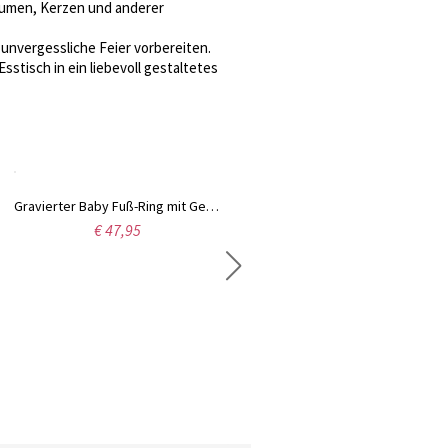
Blumen, Kerzen und anderer
e unvergessliche Feier vorbereiten.
stisch in ein liebevoll gestaltetes
Gravierter Baby Fuß-Ring mit Geburtsstein Platin überzogen
Eingravierte Baby-Füße Geburtsstein-Ring für Mama Platinum Plated
€ 47,95
€ 47,95