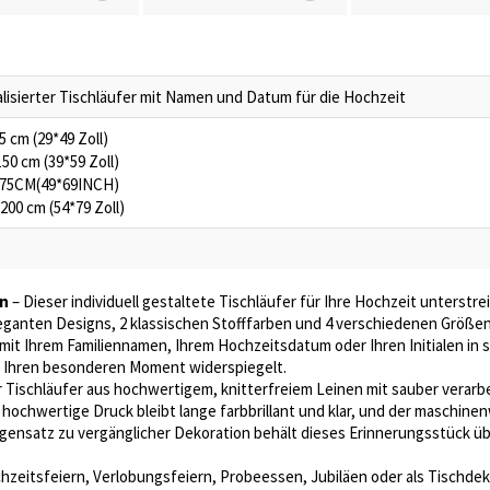
lisierter Tischläufer mit Namen und Datum für die Hochzeit
5 cm (29*49 Zoll)
50 cm (39*59 Zoll)
175CM(49*69INCH)
200 cm (54*79 Zoll)
gn
– Dieser individuell gestaltete Tischläufer für Ihre Hochzeit unterstr
leganten Designs, 2 klassischen Stofffarben und 4 verschiedenen Größen,
it Ihrem Familiennamen, Ihrem Hochzeitsdatum oder Ihren Initialen in sti
e Ihren besonderen Moment widerspiegelt.
 Tischläufer aus hochwertigem, knitterfreiem Leinen mit sauber verarbe
 hochwertige Druck bleibt lange farbbrillant und klar, und der maschine
gensatz zu vergänglicher Dekoration behält dieses Erinnerungsstück übe
chzeitsfeiern, Verlobungsfeiern, Probeessen, Jubiläen oder als Tischdeko