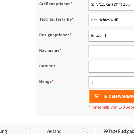
Größenoptionen
*
:
S: 75*125 cm (29*49 Zoll)
Tischläuferfarbe
*
:
Gebleichtes Weiß
Designoptionen
*
:
Entwurf 1
Nachname
*
:
Datum
*
:
Menge
*
:
1
IN DEN WAREN
* I
nnerhalb von 1-3
Arb
tung
Versand
99 Tage Rückga