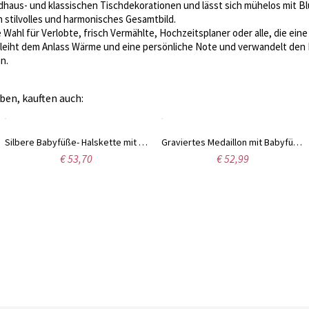
dhaus- und klassischen Tischdekorationen und lässt sich mühelos mit 
n stilvolles und harmonisches Gesamtbild.
e Wahl für Verlobte, frisch Vermählte, Hochzeitsplaner oder alle, die ein
rleiht dem Anlass Wärme und eine persönliche Note und verwandelt den Es
n.
ben, kauften auch:
Silbere Babyfüße- Halskette mit personalisiertem Geburtsstein und Gravur
Graviertes Medaillon mit Babyfüßen als Geschenk zur Geburt
€ 53,70
€ 52,99