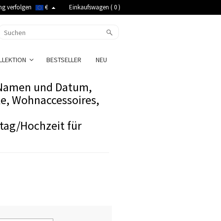
ng verfolgen
€
Einkaufswagen (
0
)
LLEKTION
BESTSELLER
NEU
t Namen und Datum,
e, Wohnaccessoires,
tag/Hochzeit für