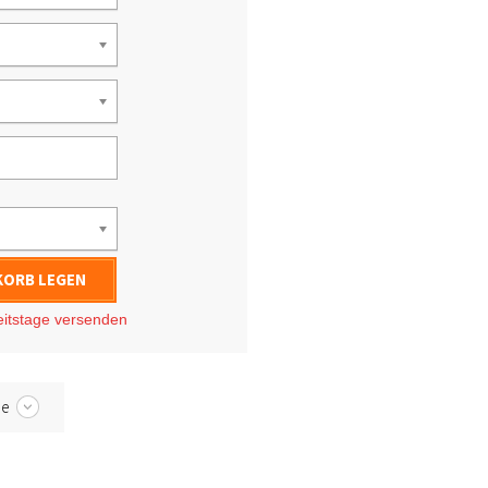
KORB LEGEN
eitstage
versenden
be