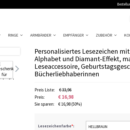
Bestellu
RINGE
ARMBÄNDER
EMPFÄNGER
ZUBEHÖR
KO
Personalisiertes Lesezeichen mi
Alphabet und Diamant-Effekt, ma
Leseaccessoire, Geburtstagsgesc
Bücherliebhaberinnen
Preis Liste:
€ 33,96
€
16,98
Preis:
Sie sparen:
€
16,98
(50%)
Lesezeichenfarbe
*
:
HELLBRAUN