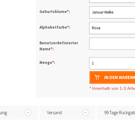
Geburtsblume
*
:
Januar-Nelke
Alphabetfarbe
*
:
Rosa
Benutzerdefinierter
Name
*
:
Menge
*
:
1
IN DEN WAREN
* I
nnerhalb von 1-3
Arb
tung
Versand
99 Tage Rückga