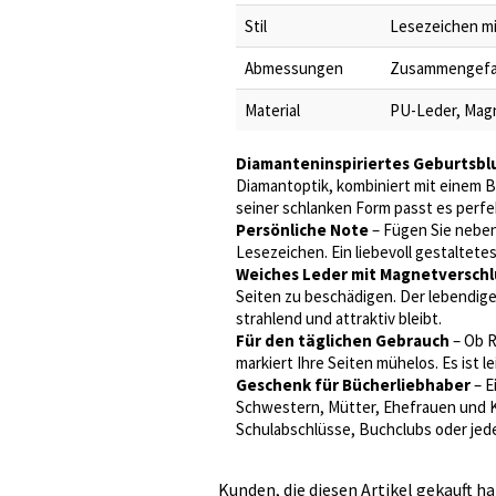
Stil
Lesezeichen mi
Abmessungen
Zusammengefalte
Material
PU-Leder, Mag
Diamanteninspiriertes Geburtsb
Diamantoptik, kombiniert mit einem B
seiner schlanken Form passt es perfek
Persönliche Note
– Fügen Sie neben
Lesezeichen. Ein liebevoll gestaltetes
Weiches Leder mit Magnetverschl
Seiten zu beschädigen. Der lebendige
strahlend und attraktiv bleibt.
Für den täglichen Gebrauch
– Ob R
markiert Ihre Seiten mühelos. Es ist 
Geschenk für Bücherliebhaber
– E
Schwestern, Mütter, Ehefrauen und K
Schulabschlüsse, Buchclubs oder jed
Kunden, die diesen Artikel gekauft ha