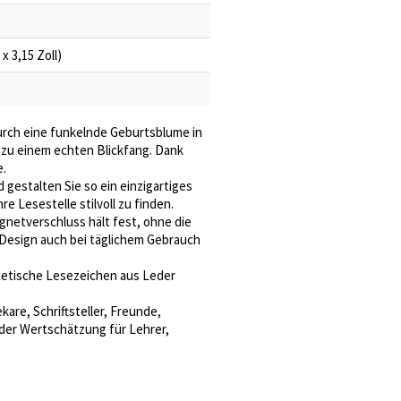
x 3,15 Zoll)
rch eine funkelnde Geburtsblume in
 zu einem echten Blickfang. Dank
e.
estalten Sie so ein einzigartiges
re Lesestelle stilvoll zu finden.
netverschluss hält fest, ohne die
 Design auch bei täglichem Gebrauch
netische Lesezeichen aus Leder
are, Schriftsteller, Freunde,
der Wertschätzung für Lehrer,