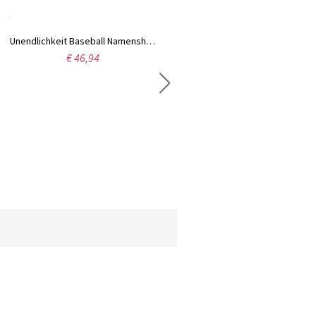
Unendlichkeit Baseball Namenshalskette Gold überzogen
Eingravierter glänzender 4-seitiger Stangenanhänger mit Geburtsstein in roségold
€ 46,94
€ 63,95