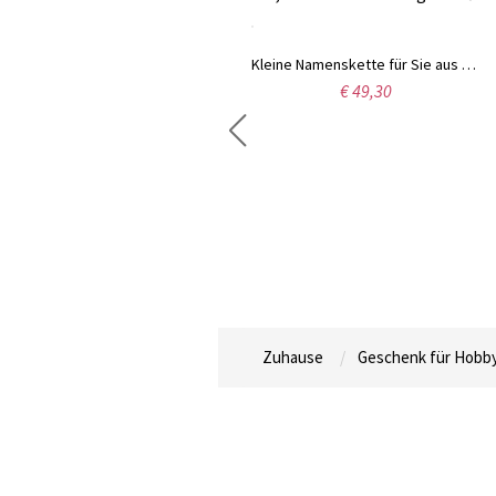
Kleine Namenskette für Sie aus Sterlingsilber
€ 49,30
Personalisierte Namenskette aus 925er Sterlingsilber – das perfekte Geschenk zum Valentinstag, Jahrestag oder Geburtstag für Sie.
€ 29,95
Zuhause
Geschenk für Hobb