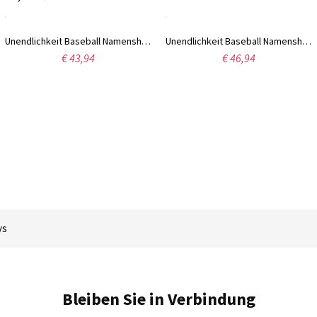
Unendlichkeit Baseball Namenshalskette Sterling Silber
Unendlichkeit Baseball Namenshalskette Rosa Gold
€ 43,94
€ 46,94
ys
Bleiben Sie in Verbindung