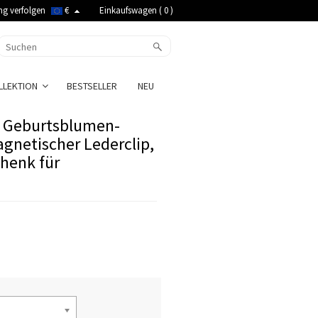
ng verfolgen
€
Einkaufswagen (
0
)
LLEKTION
BESTSELLER
NEU
t Geburtsblumen-
gnetischer Lederclip,
henk für