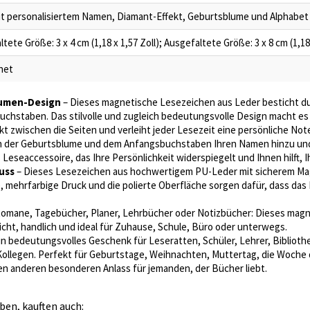
t personalisiertem Namen, Diamant-Effekt, Geburtsblume und Alphabet
te Größe: 3 x 4 cm (1,18 x 1,57 Zoll); Ausgefaltete Größe: 3 x 8 cm (1,18 
net
lumen-Design
– Dieses magnetische Lesezeichen aus Leder besticht du
uchstaben. Das stilvolle und zugleich bedeutungsvolle Design macht es
t zwischen die Seiten und verleiht jeder Lesezeit eine persönliche Not
 der Geburtsblume und dem Anfangsbuchstaben Ihren Namen hinzu und g
 Leseaccessoire, das Ihre Persönlichkeit widerspiegelt und Ihnen hilft, Ih
uss
– Dieses Lesezeichen aus hochwertigem PU-Leder mit sicherem Mag
, mehrfarbige Druck und die polierte Oberfläche sorgen dafür, dass das
omane, Tagebücher, Planer, Lehrbücher oder Notizbücher: Dieses mag
leicht, handlich und ideal für Zuhause, Schule, Büro oder unterwegs.
in bedeutungsvolles Geschenk für Leseratten, Schüler, Lehrer, Bibliothek
ollegen. Perfekt für Geburtstage, Weihnachten, Muttertag, die Woche 
en anderen besonderen Anlass für jemanden, der Bücher liebt.
ben, kauften auch: