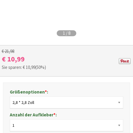
1
/
8
€ 21,98
€ 10,99
Sie sparen: €
10,99
(50%)
Größenoptionen
*
:
2,8 * 2,8 Zoll
Anzahl der Aufkleber
*
:
1