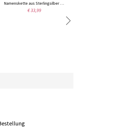
Namenskette aus Sterlingsilber im Sienna-Stil
Personalisierte klassische Namenskette in Silber
€ 33,99
€ 27,99
Bestellung