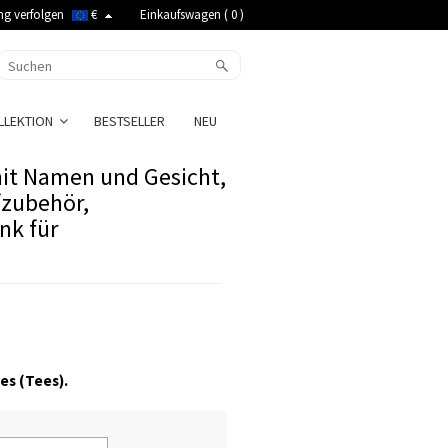
ng verfolgen
€
Einkaufswagen (
0
)
LLEKTION
BESTSELLER
NEU
mit Namen und Gesicht,
fzubehör,
nk für
es (Tees).