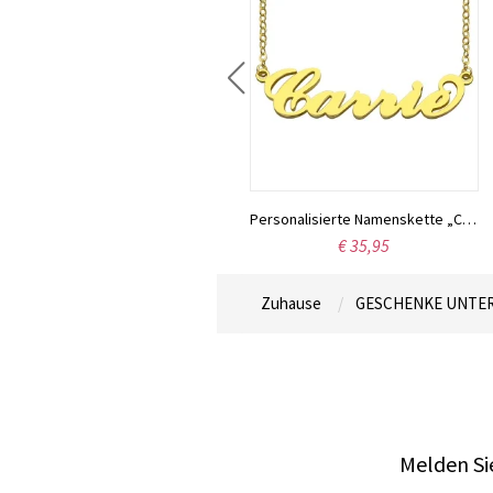
Individuell gestaltete Halskette aus Sterlingsilber mit den Namen zweier Liebender
Personalisierte Namenskette „Carrie“, 18 Karat vergoldet
€ 42,16
€ 35,95
Zuhause
GESCHENKE UNTER
Melden Sie