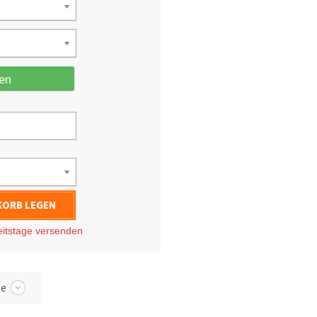
en
KORB LEGEN
eitstage
versenden
be