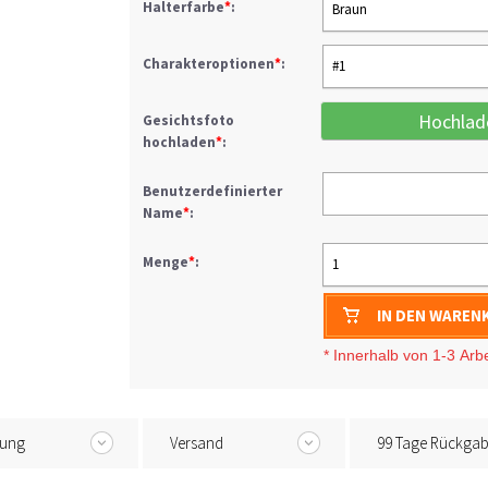
Halterfarbe
*
:
Braun
Charakteroptionen
*
:
#1
Hochlad
Gesichtsfoto
hochladen
*
:
Benutzerdefinierter
Name
*
:
Menge
*
:
1
IN DEN WAREN
* I
nnerhalb von 1-3
Arb
tung
Versand
99 Tage Rückga